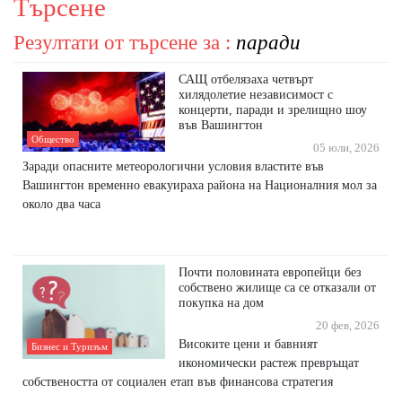
Търсене
Резултати от търсене за :
паради
САЩ отбелязаха четвърт
хилядолетие независимост с
концерти, паради и зрелищно шоу
във Вашингтон
Общество
05 юли, 2026
Заради опасните метеорологични условия властите във
Вашингтон временно евакуираха района на Националния мол за
около два часа
Почти половината европейци без
собствено жилище са се отказали от
покупка на дом
20 фев, 2026
Високите цени и бавният
Бизнес и Туризъм
икономически растеж превръщат
собствеността от социален етап във финансова стратегия