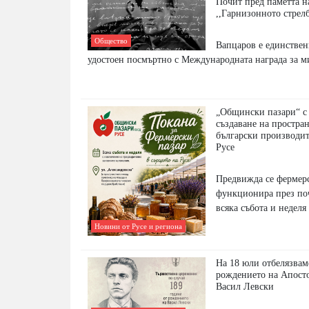
Почит пред паметта н
,,Гарнизонното стрел
Общество
Вапцаров е единствен
удостоен посмъртно с Международната награда за м
„Общински пазари“ с
създаване на простран
български производит
Русе
Предвижда се фермерс
функционира през по
всяка събота и неделя
Новини от Русе и региона
На 18 юли отбелязвам
рождението на Апосто
Васил Левски