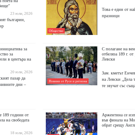
а поета на
бище“
Това е един от на
23 юли, 2026
празници
ият българин,
ир
Общество
 инициатива за
С полагане на вен
ство за
отбеляза 189 г. о
ели в центъра на
Левски
20 юли, 2026
Зам. кметът Енче
кият пазар да
на Левски „Дела т
Новини от Русе и региона
чивните дни –
те звучат със същ
е 189 години от
Аржентина се из
ла на свободата
във финала на Мо
обрат срещу Англ
18 юли, 2026