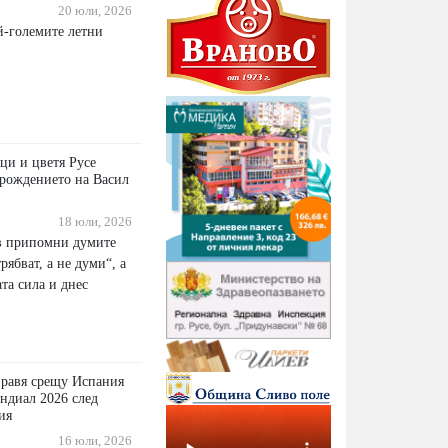
20 юли, 2026
й-големите летни
ци и цветя Русе
т рождението на Васил
18 юли, 2026
в припомни думите
рябват, а не думи“, а
ата сила и днес
правя срещу Испания
ндиал 2026 след
ия
16 юли, 2026