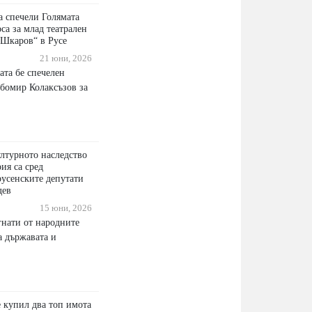
 спечели Голямата
са за млад театрален
 Шкаров“ в Русе
21 юни, 2026
ата бе спечелен
бомир Колаксъзов за
ултурното наследство
ия са сред
русенските депутати
дев
15 юни, 2026
гнати от народните
а държавата и
е купил два топ имота