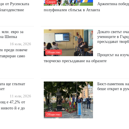
Спорт
ци от Русенската
Аржентина победи
благоденствие
полуфинален сблъсък в Атланта
 млн. евро за
Докато светът оча
 на Шипка
учениците в Гърц
пресъздават творб
16 юли, 2026
ен преди повече
Общество
Процесът на изуч
ставриран само
творческо пресъздаване на образите
ата ще глътнат
Бюст-паметник н
жет
беше открит в ру
11 юли, 2026
ощ е 47,2% от
 нивото й е до
Общество