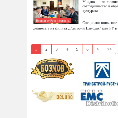
Молдова нови възмож
сътрудничество в обр
културата
Новини от Русе и региона
Специално внимание 
дейността на филиал „Григорий Цамблак“ към РУ в
1
2
3
4
5
6
>
>>