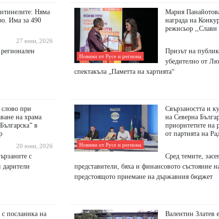
антинелите: Няма
Мария Панайотова
ро. Има за 490
награда на Конкур
режисьор ,,Слави
27 юни, 2026
 регионален
Призът на публик
Новини от Русе и региона
убедително от Лю
спектакъла „Паметта на хартията“
 слово при
Свързаността и к
ване на храма
на Северна Българ
 Българска” в
приоритетите на 
р
от партията на Ра
Новини от Русе и региона
20 юни, 2026
вързаните с
Сред темите, засе
и дарители
представители, бяха и финансовото състояние н
предстоящото приемане на държавния бюджет
 с посланика на
Валентин Златев 