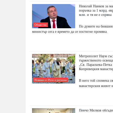
Николай Нанков за м
поръчка за 1 млрд. ев
млн. и тя не е спряна
Общество
По думите на бившия
министър сега е времето да се постигне промяна.
Митрополит Наум със
тържественото освеща
„Св. Параскева-Петка
Копривецкия манасти
В него той спомена с
Новини от Русе и региона
манастирския живот 
Пенчо Милков обсъди