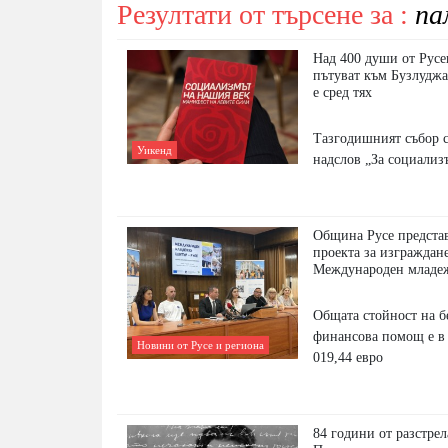
Резултати от търсене за :
па
Над 400 души от Русе
пътуват към Бузлуджа
е сред тях
Тазгодишният събор 
Уикенд
надслов „За социализ
Община Русе представ
проекта за изграждан
Международен младеж
Общата стойност на б
финансова помощ е в 
Новини от Русе и региона
019,44 евро
84 години от разстрел