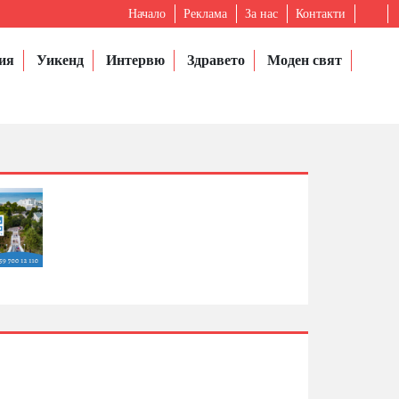
Начало
Реклама
За нас
Контакти
ия
Уикенд
Интервю
Здравето
Моден свят