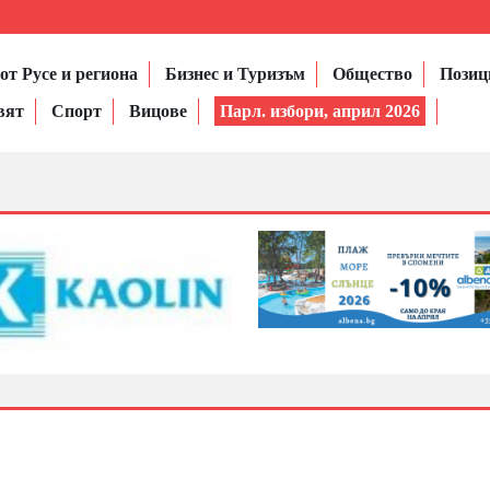
от Русе и региона
Бизнес и Туризъм
Общество
Позиц
вят
Спорт
Вицове
Парл. избори, април 2026