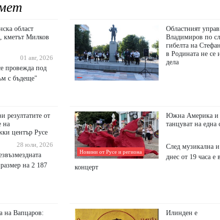
мет
нска област
Областният управ
, кметът Милков
Владимиров по сл
гибелта на Стефа
в Родината не се 
01 авг, 2026
дела
се провежда под
ъм с бъдеще"
и резултатите от
Южна Америка и 
е на
танцуват на една 
ки център Русе
28 юли, 2026
След музикална и
Новини от Русе и региона
езвъзмездната
днес от 19 часа е
размер на 2 187
концерт
а на Вапцаров:
Илинден е