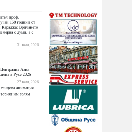
ител проф.
учай 158 години от
н Караджа: Вричането
измерва с думи, а с
31 юли, 2026
Централна Азия
сцена в Русе 2026
27 юли, 2026
 танцова анимация
 вторият им голям