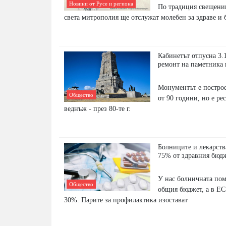
Новини от Русе и региона
По традиция свещени
света митрополия ще отслужат молебен за здраве и 
Кабинетът отпусна 3.1
ремонт на паметника
Монументът е постро
Общество
от 90 години, но е ре
веднъж - през 80-те г.
Болниците и лекарств
75% от здравния бюд
У нас болничната пом
Общество
общия бюджет, а в ЕС
30%. Парите за профилактика изостават