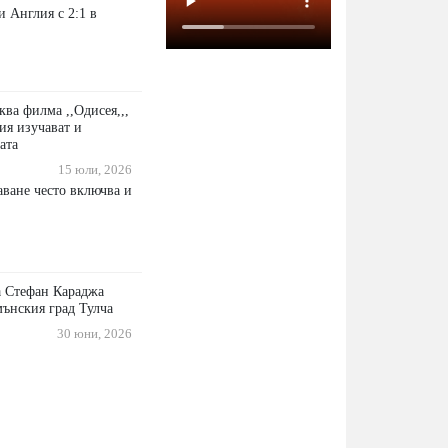
 Англия с 2:1 в
ква филма ,,Одисея,,,
ия изучават и
ата
15 юли, 2026
аване често включва и
а Стефан Караджа
мънския град Тулча
30 юни, 2026