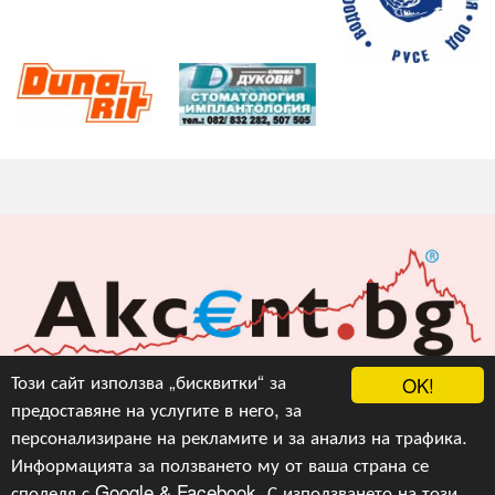
Акцент БГ ЕООД
Този сайт използва „бисквитки“ за
OK!
предоставяне на услугите в него, за
info@akcent.bg
персонализиране на рекламите и за анализ на трафика.
Facebook
Информацията за ползването му от ваша страна се
споделя с Google & Facebook. С използването на този