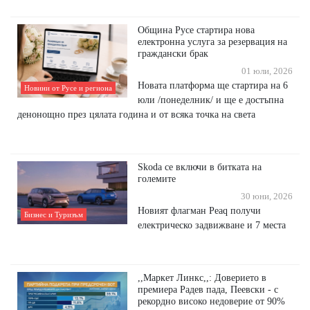
Община Русе стартира нова
електронна услуга за резервация на
граждански брак
01 юли, 2026
Новата платформа ще стартира на 6
Новини от Русе и региона
юли /понеделник/ и ще е достъпна
денонощно през цялата година и от всяка точка на света
Skoda се включи в битката на
големите
30 юни, 2026
Новият флагман Peaq получи
Бизнес и Туризъм
електрическо задвижване и 7 места
,,Маркет Линкс,,: Доверието в
премиера Радев пада, Пеевски - с
рекордно високо недоверие от 90%