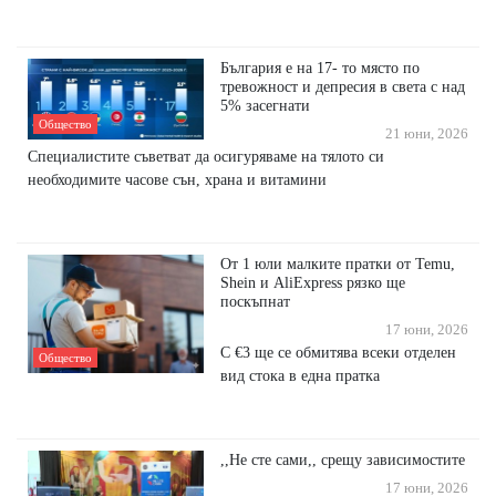
България е на 17- то място по
тревожност и депресия в света с над
5% засегнати
Общество
21 юни, 2026
Специалистите съветват да осигуряваме на тялото си
необходимите часове сън, храна и витамини
От 1 юли малките пратки от Temu,
Shein и AliExpress рязко ще
поскъпнат
17 юни, 2026
С €3 ще се обмитява всеки отделен
Общество
вид стока в една пратка
,,Не сте сами,, срещу зависимостите
17 юни, 2026