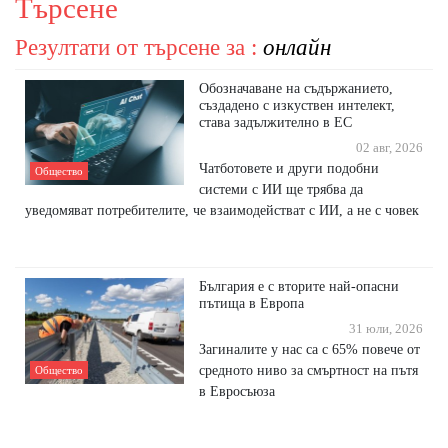
Търсене
Резултати от търсене за :
онлайн
Обозначаване на съдържанието,
създадено с изкуствен интелект,
става задължително в ЕС
02 авг, 2026
Чатботовете и други подобни
Общество
системи с ИИ ще трябва да
уведомяват потребителите, че взаимодействат с ИИ, а не с човек
България е с вторите най-опасни
пътища в Европа
31 юли, 2026
Загиналите у нас са с 65% повече от
средното ниво за смъртност на пътя
Общество
в Евросъюза