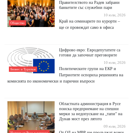
Правителството на Радев забрани
банкетите със служебни пари
10 юли, 2026
Край на семинарите по курорти –
Общество
ще се провеждат само в офиса
Цифрово евро: Евродепутатите са
готови да започнат преговорите
10 юли, 2026
Политическите групи на ЕКР и
Бизнес и Туризъм
Патриотите оспориха решенията на
комисията по икономически и парични въпроси
Областната администрация в Русе
поиска предприемане на спешни
мерки за недопускане на „тапи“ на
Дунав мост през лятото
09 юли, 2026
От ОД на МВР ще продължат всеки
Новини от Русе и региона