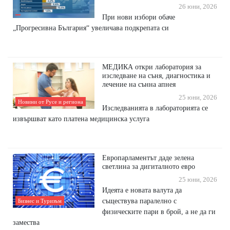
26 юни, 2026
При нови избори обаче
„Прогресивна България“ увеличава подкрепата си
МЕДИКА откри лаборатория за
изследване на съня, диагностика и
лечение на сънна апнея
25 юни, 2026
Новини от Русе и региона
Изследванията в лабораторията се
извършват като платена медицинска услуга
Европарламентът даде зелена
светлина за дигиталното евро
25 юни, 2026
Идеята е новата валута да
съществува паралелно с
Бизнес и Туризъм
физическите пари в брой, а не да ги
замества