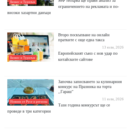
МФ тепърва ще прави анализ за
Бизнес и Туризъм
ограничението на рекламата и по-
високи хазартни данъци
Второ поскъпване на онлайн
пратките с още една такса
13 юли, 2026
Европейският съюз с нов удар по
Бизнес и Туризъм
китайските сайтове
Започва записването за кулинарния
конкурс на Празника на торта
,,Гараш“
11 юли, 2026
Новини от Русе и региона
Тази година конкурсът ще се
проведе в три категории