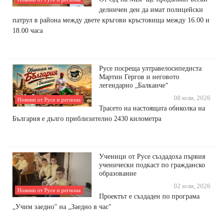
делничен ден да имат полицейски
патрул в района между двете кръгови кръстовища между 16.00 и
18.00 часа
Русе посреща ултравелосипедиста
Мартин Гергов и неговото
легендарно „Балканче“
08 юли, 2026
Новини от Русе и региона
Трасето на настоящата обиколка на
България е дълго приблизително 2430 километра
Ученици от Русе създадоха първия
ученически подкаст по гражданско
образование
02 юли, 2026
Новини от Русе и региона
Проектът е създаден по програма
„Учим заедно" на „Заедно в час"