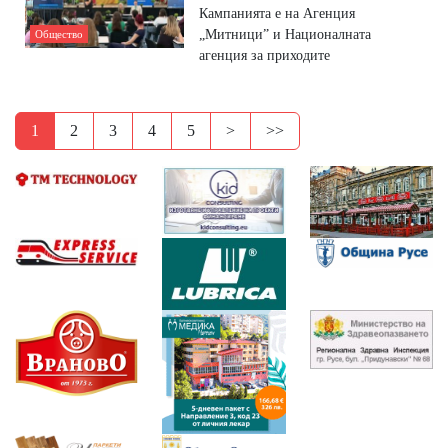
Кампанията е на Агенция
„Митници” и Националната
Общество
агенция за приходите
1
2
3
4
5
>
>>