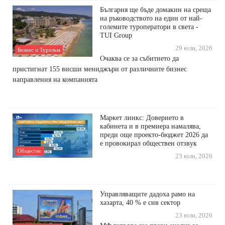
България ще бъде домакин на среща
на ръководството на един от най-
големите туроператори в света -
TUI Group
29 юли, 2026
Бизнес и Туризъм
Очаква се за събитието да
пристигнат 155 висши мениджъри от различните бизнес
направления на компанията
Маркет линкс: Доверието в
кабинета и в премиера намалява,
преди още проекто-бюджет 2026 да
е провокирал обществен отзвук
Общество
23 юли, 2026
Управляващите дадоха рамо на
хазарта, 40 % е сив сектор
23 юли, 2026