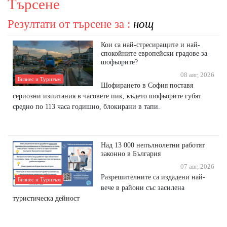
Търсене
Резултати от търсене за :
нощ
Кои са най-стресиращите и най-
спокойните европейски градове за
шофьорите?
08 авг, 2026
Бизнес и Туризъм
Шофирането в София поставя
сериозни изпитания в часовете пик, където шофьорите губят
средно по 113 часа годишно, блокирани в тапи.
Над 13 000 непълнолетни работят
законно в България
07 авг, 2026
Разрешителните са издадени най-
Бизнес и Туризъм
вече в райони със засилена
туристическа дейност