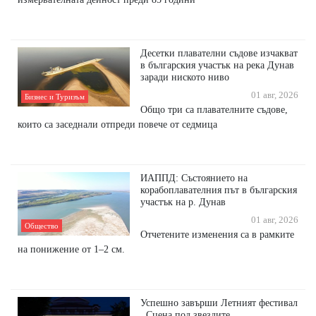
Десетки плавателни съдове изчакват
в българския участък на река Дунав
заради ниското ниво
01 авг, 2026
Бизнес и Туризъм
Общо три са плавателните съдове,
които са заседнали отпреди повече от седмица
ИАППД: Състоянието на
корабоплавателния път в българския
участък на р. Дунав
01 авг, 2026
Общество
Отчетените изменения са в рамките
на понижение от 1–2 см.
Успешно завърши Летният фестивал
,,Сцена под звездите,,