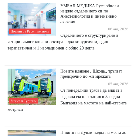
УМБАЛ МЕДИКА Русе обнови
изцяло отделението си по
Анестезиология и интензивно
лечение
06 авг, 2026
Новини от Русе и региона
Отделението е структурирано в
четири самостоятелни сектора – два хирургични, един
терапевтичен и 1 изолационен с общо 20 легла.
Новите влакове ,,Шкода,, тръгват
предсрочно по жп мрежата
05 авг, 2026
От понеделник трябва да влязат в
редовна експлоатация в Западна
Бизнес и Туризъм
България на мястото на най-старите
мотриси
Нивото на Дунав падна на места до