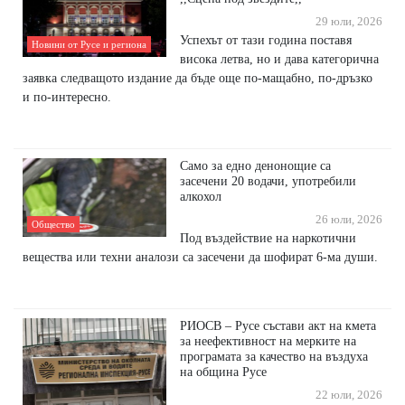
29 юли, 2026
Успехът от тази година поставя
Новини от Русе и региона
висока летва, но и дава категорична
заявка следващото издание да бъде още по-мащабно, по-дръзко
и по-интересно.
Само за едно денонощие са
засечени 20 водачи, употребили
алкохол
26 юли, 2026
Общество
Под въздействие на наркотични
вещества или техни аналози са засечени да шофират 6-ма души.
РИОСВ – Русе състави акт на кмета
за неефективност на мерките на
програмата за качество на въздуха
на община Русе
22 юли, 2026