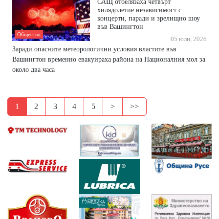
САЩ отбелязаха четвърт
хилядолетие независимост с
концерти, паради и зрелищно шоу
във Вашингтон
Общество
05 юли, 2026
Заради опасните метеорологични условия властите във
Вашингтон временно евакуираха района на Националния мол за
около два часа
1
2
3
4
5
>
>>