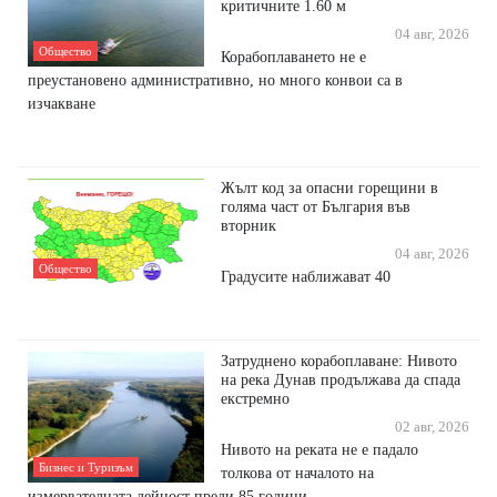
критичните 1.60 м
04 авг, 2026
Общество
Корабоплаването не е
преустановено административно, но много конвои са в
изчакване
Жълт код за опасни горещини в
голяма част от България във
вторник
04 авг, 2026
Общество
Градусите наближават 40
Затруднено корабоплаване: Нивото
на река Дунав продължава да спада
екстремно
02 авг, 2026
Нивото на реката не е падало
Бизнес и Туризъм
толкова от началото на
измервателната дейност преди 85 години