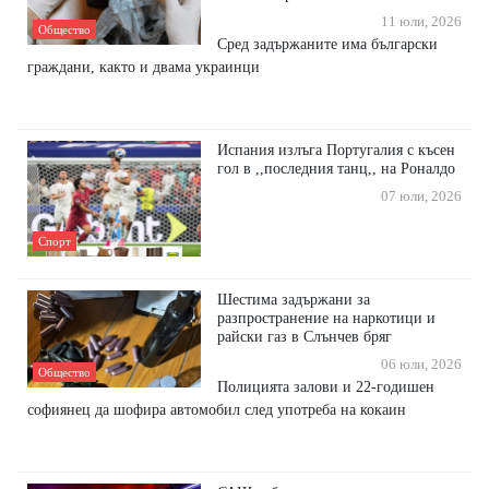
11 юли, 2026
Общество
Сред задържаните има български
граждани, както и двама украинци
Испания излъга Португалия с късен
гол в ,,последния танц,, на Роналдо
07 юли, 2026
Спорт
Шестима задържани за
разпространение на наркотици и
райски газ в Слънчев бряг
06 юли, 2026
Общество
Полицията залови и 22-годишен
софиянец да шофира автомобил след употреба на кокаин