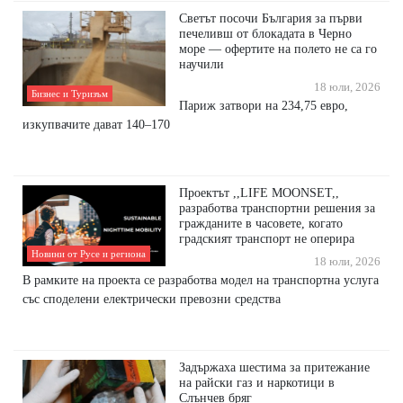
Светът посочи България за първи
печеливш от блокадата в Черно
море — офертите на полето не са го
научили
18 юли, 2026
Бизнес и Туризъм
Париж затвори на 234,75 евро,
изкупвачите дават 140–170
Проектът ,,LIFE MOONSET,,
разработва транспортни решения за
гражданите в часовете, когато
градският транспорт не оперира
Новини от Русе и региона
18 юли, 2026
В рамките на проекта се разработва модел на транспортна услуга
със споделени електрически превозни средства
Задържаха шестима за притежание
на райски газ и наркотици в
Слънчев бряг