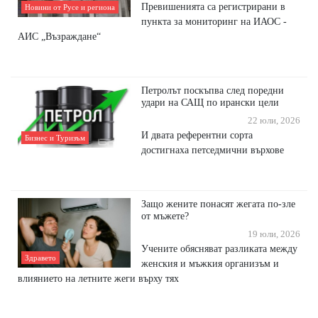
Превишенията са регистрирани в
Новини от Русе и региона
пункта за мониторинг на ИАОС -
АИС „Възраждане“
Петролът поскъпва след поредни
удари на САЩ по ирански цели
22 юли, 2026
И двата референтни сорта
Бизнес и Туризъм
достигнаха петседмични върхове
Защо жените понасят жегата по-зле
от мъжете?
19 юли, 2026
Учените обясняват разликата между
Здравето
женския и мъжкия организъм и
влиянието на летните жеги върху тях