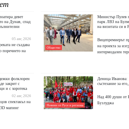
ет
оатира девет
Министър Пулев 
то на Дунав, спад
парк ЛВЗ на Булм
опълнителни
на визитата си в 
05 авг, 2026
Вицепремиерът пр
еката не създава
на проекта за изг
Общество
о поречието на
интермодален тер
дежки фолклорен
Деница Иванова: 
де закрит с
състезание за его,
ци и с хоротека
02 авг, 2026
Над 400 души от 
нцов спектакъл на
Бузлуджа
Новини от Русе и региона
 3D мапинг