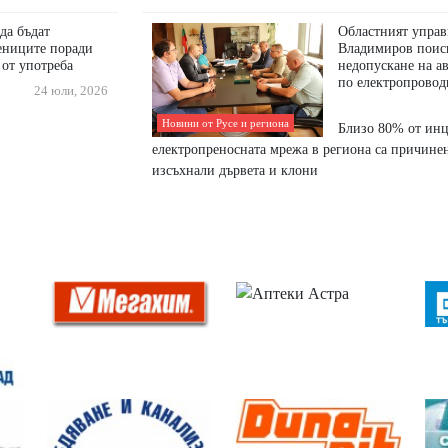
да бъдат
Областният управ
ениците поради
Владимиров поис
 от употреба
недопускане на а
по електропровод
24 юли, 2026
Новини от Русе и региона
Близо 80% от инц
електропреносната мрежа в региона са причине
изсъхнали дървета и клони