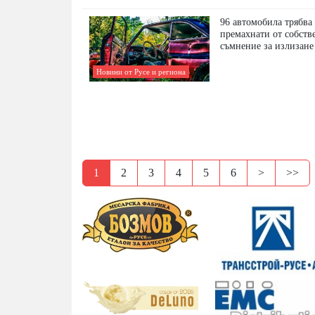
96 автомобила трябва 
премахнати от собств
съмнение за излизане
Новини от Русе и региона
1
2
3
4
5
6
>
>>