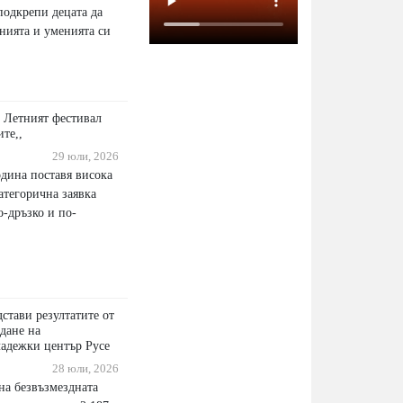
подкрепи децата да
нията и уменията си
 Летният фестивал
ите,,
29 юли, 2026
одина поставя висока
категорична заявка
-дръзко и по-
стави резултатите от
дане на
адежки център Русе
28 юли, 2026
на безвъзмездната