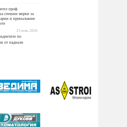
ител проф.
ка спешни мерки за
варии и прекъсвания
ите
23 юли, 2026
идентите по
ни от паднали