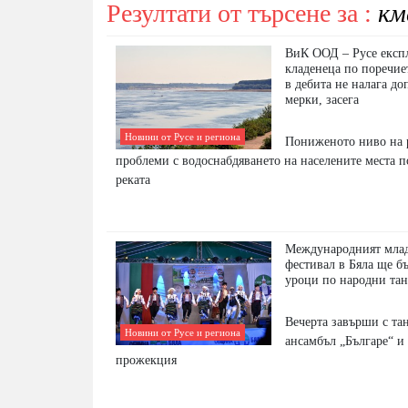
Резултати от търсене за :
км
ВиК ООД – Русе експл
кладенеца по поречие
в дебита не налага д
мерки, засега
Новини от Русе и региона
Пониженото ниво на р
проблеми с водоснабдяването на населените места п
реката
Международният мла
фестивал в Бяла ще бъ
уроци по народни тан
Вечерта завърши с та
Новини от Русе и региона
ансамбъл „Българе“ и
прожекция