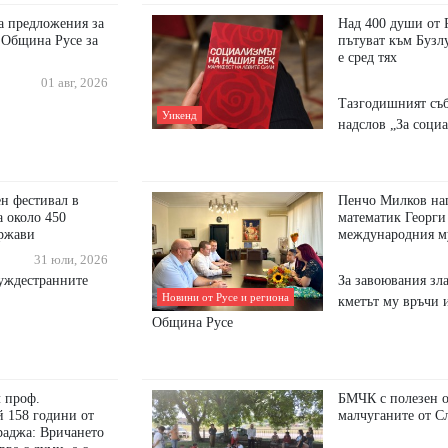
а предложения за
Над 400 души от 
 Община Русе за
пътуват към Бузл
е сред тях
01 авг, 2026
Тазгодишният съб
Уикенд
надслов „За соци
н фестивал в
Пенчо Милков на
а около 450
математик Георги
ържави
международния м
31 юли, 2026
чуждестранните
За завоювания зл
Новини от Русе и региона
кметът му връчи 
Община Русе
л проф.
БМЧК с полезен о
й 158 години от
малчуганите от С
раджа: Вричането