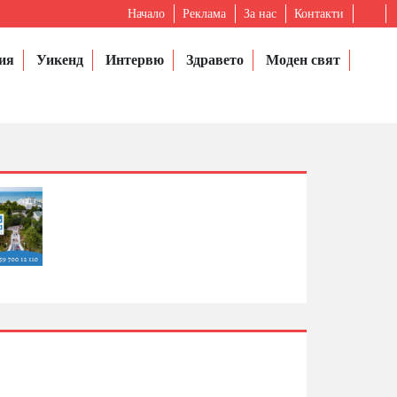
Начало
Реклама
За нас
Контакти
ия
Уикенд
Интервю
Здравето
Моден свят