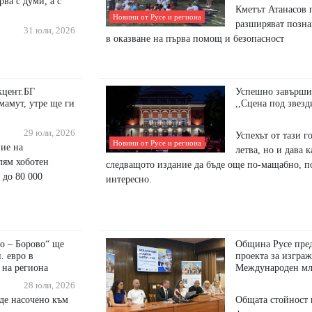
рва с думи, а с
Кметът Атанасов 
Новини от Русе и региона
разширяват позна
31 юли, 2026
в оказване на първа помощ и безопасност
кцент.БГ
Успешно завърши
мамут, утре ще ги
,,Сцена под звезд
29 юли, 2026
Успехът от тази г
Новини от Русе и региона
ие на
летва, но и дава 
лям хоботен
следващото издание да бъде още по-мащабно, по
 до 80 000
интересно.
о – Борово“ ще
Община Русе пред
. евро в
проекта за изграж
 на региона
Международен мл
28 юли, 2026
де насочено към
Общата стойност 