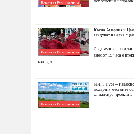
пет основни направле
Новини от Русе и региона
Южна Америка и Цен
танцуват на една сцен
След музикална и та
Новини от Русе и региона
днес от 19 часа е вто
концерт
МИРГ Русе – Иваново
подкрепя местните о
финансира проекти в
Новини от Русе и региона