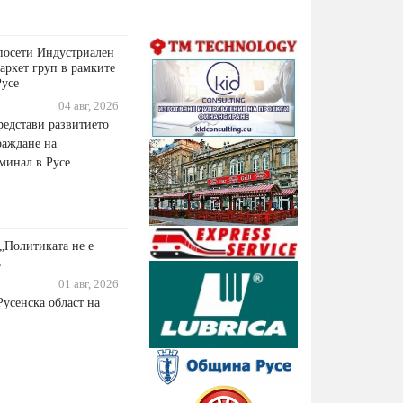
посети Индустриален
аркет груп в рамките
Русе
04 авг, 2026
едстави развитието
раждане на
минал в Русе
„Политиката не е
,
01 авг, 2026
Русенска област на