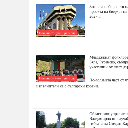
Започва набирането н
проекта на бюджет на
2027 г.
Новини от Русе и региона
Младежкият фолклоре
Бяла, Русенско, събир
участници от шест д
Новини от Русе и региона
По-голямата част от 
изпълнители са с български корени.
Областният управите
Владимиров по случа
гибелта на Стефан Ка