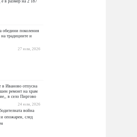
е в размер на 2 187
а обедини поколения
 на традициите и
27 юли, 2026
 в Иваново отпусна
ешен ремонт на храм
ие,, в село Пиргово
24 юли, 2026
бодителната война
 и опожарен, след
ен