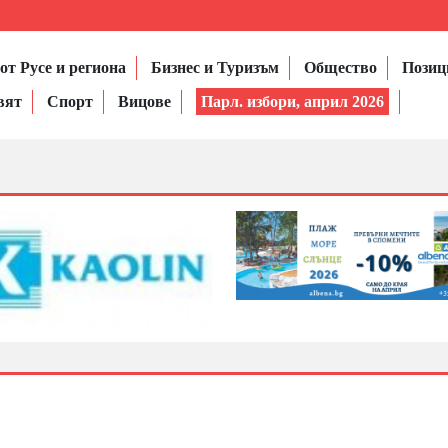
от Русе и региона
Бизнес и Туризъм
Общество
Позиц
вят
Спорт
Вицове
Парл. избори, април 2026