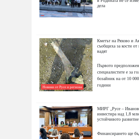
в Родината не се изме
дела
Кметът на Ряхово и А
съобщиха за кости от 
вадят
Първото предположен
специалистите е за го
бозайник на от 10 000
години
Новини от Русе и региона
МИРГ „Русе – Иванов
инвестира над 1,8 млн
устойчивото развитие
Финансирането ще бъ