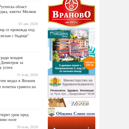
Русенска област
уджа, кметът Милков
01 авг, 2026
ор се провежда под
ализъм с бъдеще"
гради младия
 Димитров за
у успех
31 юли, 2026
атен медал в Япония
и почетна грамота на
ткрит урок пред
ливо поле
30 юли, 2026