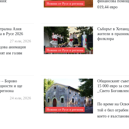
ния:
финансова помощ 
Новини от Русе и региона
019,44 евро
трална Азия
Съборът в Хотанц
а в Русе 2026
жители в празник
фолклора
27 юли, 2026
нцова анимация
Новини от Русе и региона
рият им голям
 – Борово
Общинският съвет
бщности и ще
15 000 евро за сп
 региона
,,Свето Богоявлен
24 юли, 2026
По време на Осво
Новини от Русе и региона
той е бил ограбен
което е възстанов