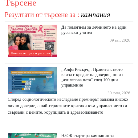
Търсене
Резултати от търсене за :
кампания
Да помогнем за лечението на един
русенски учител
09 авг, 2026
Новини от Русе и региона
,,Алфа Рисърч,,: Правителството
влиза с кредит на доверие, но и с
„ахилесова пета“ след 100 дни
управление
30 юли, 2026
Според социологическото изследване премиерът запазва високо
лично доверие, а най-сериозните критики към управлението са
свързани с цените, корупцията и здравеопазването
НЗОК стартира кампания за