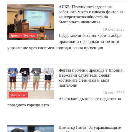
АИКБ: Психичното здраве на
работното място е ключов фактор за
конкурентоспособността на
българската икономика
19 юли, 2026
Представени бяха конкретни добри
Бизнес и Туризъм
практики и препоръки за тяхното
управление чрез системен подход и ранна превенция
Жегата промени дрескода в Япония:
Държавни служители сменят
костюмите с тениски и къси
панталони
16 юли, 2026
Моден свят
Азиатската държава се подготвя за
поредното горещо лято
Димитър Ганев: За управляващите