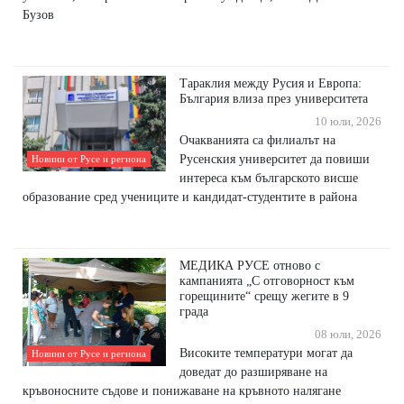
Бузов
Тараклия между Русия и Европа:
България влиза през университета
10 юли, 2026
Очакванията са филиалът на
Русенския университет да повиши
Новини от Русе и региона
интереса към българското висше
образование сред учениците и кандидат-студентите в района
МЕДИКА РУСЕ отново с
кампанията „С отговорност към
горещините“ срещу жегите в 9
града
08 юли, 2026
Високите температури могат да
Новини от Русе и региона
доведат до разширяване на
кръвоносните съдове и понижаване на кръвното налягане