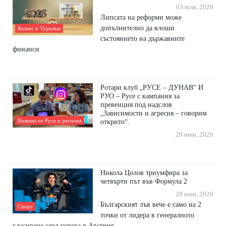
03 юли, 2026
Липсата на реформи може
допълнително да влоши
Бизнес и Туризъм
състоянието на държавните
финанси
Ротари клуб „РУСЕ – ДУНАВ“ И
РУО – Русе с кампания за
превенция под надслов
„Зависимости и агресия – говорим
Новини от Русе и региона
открито“.
29 юни, 2026
Никола Цолов триумфира за
четвърти път във Формула 2
28 юни, 2026
Българският лъв вече е само на 2
Спорт
точки от лидера в генералното
класиране след успеха в Австрия