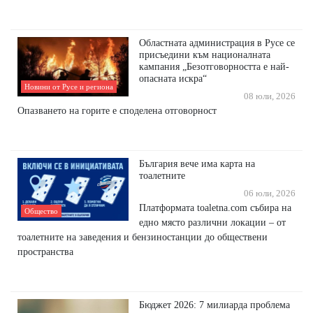
Областната администрация в Русе се
присъедини към националната
кампания „Безотговорността е най-
опасната искра“
Новини от Русе и региона
08 юли, 2026
Опазването на горите е споделена отговорност
България вече има карта на
тоалетните
06 юли, 2026
Платформата toaletna.com събира на
Общество
едно място различни локации – от
тоалетните на заведения и бензиностанции до обществени
пространства
Бюджет 2026: 7 милиарда проблема