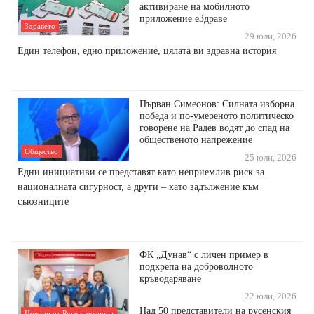
активиране на мобилното
приложение еЗдраве
Здравето
29 юли, 2026
Един телефон, едно приложение, цялата ви здравна история
Първан Симеонов: Силната изборна
победа и по-умереното политическо
говорене на Радев водят до спад на
общественото напрежение
Общество
25 юли, 2026
Едни инициативи се представят като неприемлив риск за
националната сигурност, а други – като задължение към
съюзниците
ФК „Дунав“ с личен пример в
подкрепа на доброволното
кръводаряване
22 юли, 2026
Над 50 представители на русенския
Новини от Русе и региона