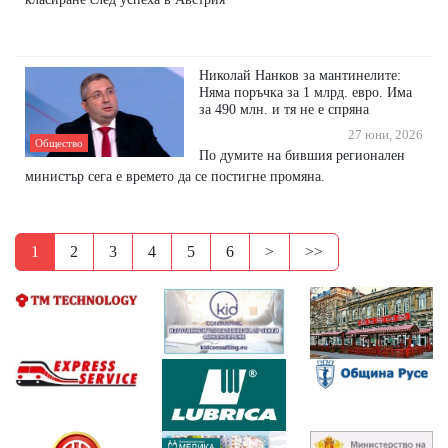
Николай Нанков за мантинелите:
Няма поръчка за 1 млрд. евро. Има
за 490 млн. и тя не е спряна
27 юни, 2026
Общество
По думите на бившия регионален
министър сега е времето да се постигне промяна.
1
2
3
4
5
6
>
>>