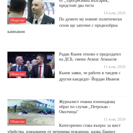
от ,,Прогресивна България,,
предстоят два теста
14 юли, 2026
По думите му новият политически
Общество
сезон ще започне с предизобрна
кампания
Радан Кънев отново е председател
на ДСБ, смени Атанас Атанасов
11 юли, 2026
Кънев заяви, че работи в тандем с
Общество
другия кандидат- Йордан Иванов
Журналист очаква изненадващ
обрат по случая ,,Петрохан -
Околчица“
11 юли, 2026
Общество
Категорично става въпрос за шест
убийства, извършени от четирима чужденци, казва Даниел