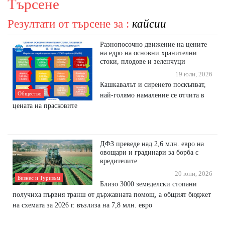
Търсене
Резултати от търсене за :
кайсии
Разнопосочно движение на цените
на едро на основни хранителни
стоки, плодове и зеленчуци
19 юли, 2026
Кашкавалът и сиренето поскъпват,
Общество
най-голямо намаление се отчита в
цената на прасковите
ДФЗ преведе над 2,6 млн. евро на
овощари и градинари за борба с
вредителите
20 юни, 2026
Бизнес и Туризъм
Близо 3000 земеделски стопани
получиха първия транш от държавната помощ, а общият бюджет
на схемата за 2026 г. възлиза на 7,8 млн. евро