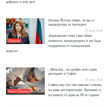
дефицит и нов дълг
Илияна Йотова обяви, че ще се
кандидатира за президент
25 юли, 2026
Държавният глава сама обяви
новината, кандидатурата ѝ ще бъде
Общество
подкрепена от инициативен
комитет
,,Мишлен,, не одобри нито един
ресторант в София
15 юли, 2026
София има тук-там няколко готвачи,
но няма ресторантьори. Връщаме се
Бизнес и Туризъм
на нивото от края на 90-те години