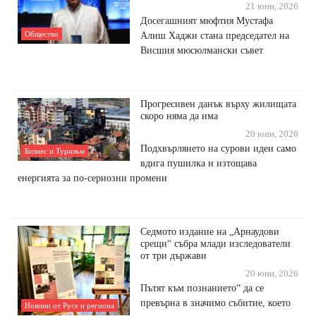
21 юни, 2026
Досегашният мюфтия Мустафа
Общество
Алиш Хаджи стана председател на
Висшия мюсюлмански съвет
Прогресивен данък върху жилищата
скоро няма да има
20 юни, 2026
Подхвърлянето на сурови идеи само
Бизнес и Туризъм
вдига пушилка и изтощава
енергията за по-сериозни промени
Седмото издание на „Арнаудови
срещи“ събра млади изследователи
от три държави
20 юни, 2026
Пътят към познанието“ да се
превърна в значимо събитие, което
Новини от Русе и региона