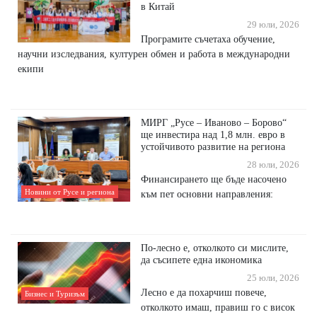
в Китай
29 юли, 2026
Програмите съчетаха обучение,
научни изследвания, културен обмен и работа в международни
екипи
МИРГ „Русе – Иваново – Борово“
ще инвестира над 1,8 млн. евро в
устойчивото развитие на региона
28 юли, 2026
Финансирането ще бъде насочено
Новини от Русе и региона
към пет основни направления:
По-лесно е, отколкото си мислите,
да съсипете една икономика
25 юли, 2026
Лесно е да похарчиш повече,
Бизнес и Туризъм
отколкото имаш, правиш го с висок