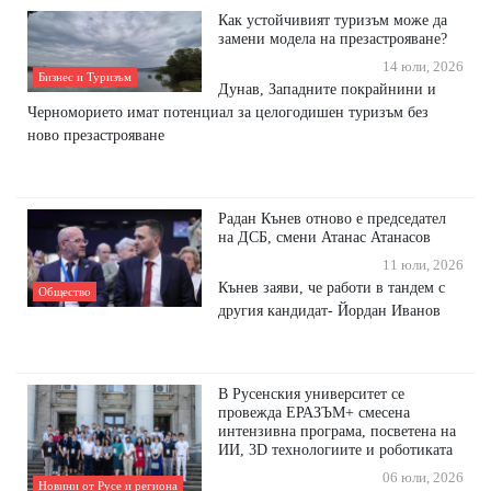
Как устойчивият туризъм може да
замени модела на презастрояване?
14 юли, 2026
Бизнес и Туризъм
Дунав, Западните покрайнини и
Черноморието имат потенциал за целогодишен туризъм без
ново презастрояване
Радан Кънев отново е председател
на ДСБ, смени Атанас Атанасов
11 юли, 2026
Кънев заяви, че работи в тандем с
Общество
другия кандидат- Йордан Иванов
В Русенския университет се
провежда ЕРАЗЪМ+ смесена
интензивна програма, посветена на
ИИ, 3D технологиите и роботиката
06 юли, 2026
Новини от Русе и региона