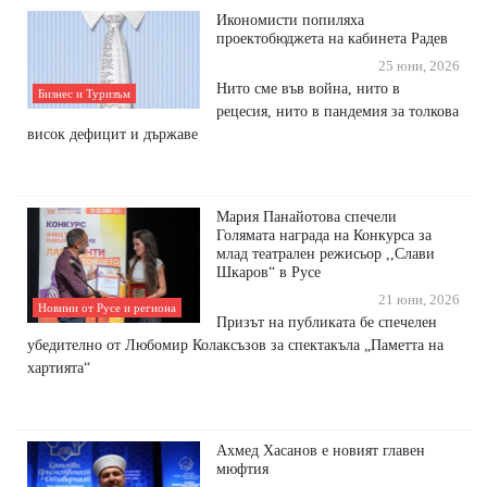
Икономисти попиляха
проектобюджета на кабинета Радев
25 юни, 2026
Нито сме във война, нито в
Бизнес и Туризъм
рецесия, нито в пандемия за толкова
висок дефицит и държаве
Мария Панайотова спечели
Голямата награда на Конкурса за
млад театрален режисьор ,,Слави
Шкаров“ в Русе
21 юни, 2026
Новини от Русе и региона
Призът на публиката бе спечелен
убедително от Любомир Колаксъзов за спектакъла „Паметта на
хартията“
Ахмед Хасанов е новият главен
мюфтия