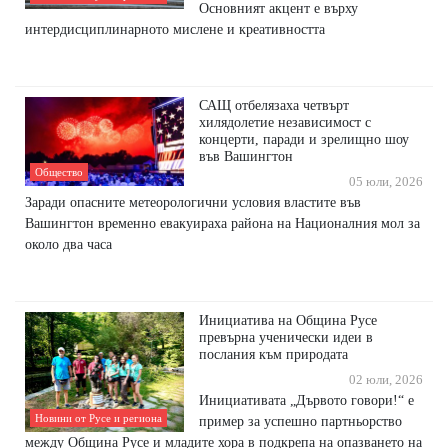
Основният акцент е върху
интердисциплинарното мислене и креативността
САЩ отбелязаха четвърт
хилядолетие независимост с
концерти, паради и зрелищно шоу
във Вашингтон
Общество
05 юли, 2026
Заради опасните метеорологични условия властите във
Вашингтон временно евакуираха района на Националния мол за
около два часа
Инициатива на Община Русе
превърна ученически идеи в
послания към природата
02 юли, 2026
Инициативата „Дървото говори!“ е
Новини от Русе и региона
пример за успешно партньорство
между Община Русе и младите хора в подкрепа на опазването на