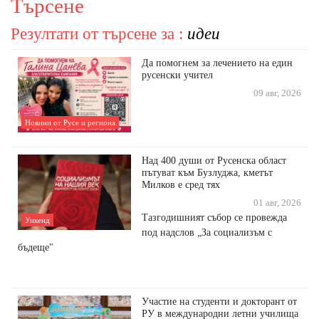
Търсене
Резултати от търсене за :
идеи
Да помогнем за лечението на един
русенски учител
09 авг, 2026
Новини от Русе и региона
Над 400 души от Русенска област
пътуват към Бузлуджа, кметът
Милков е сред тях
01 авг, 2026
Тазгодишният събор се провежда
Уикенд
под надслов „За социализъм с
бъдеще"
Участие на студенти и докторант от
РУ в международни летни училища