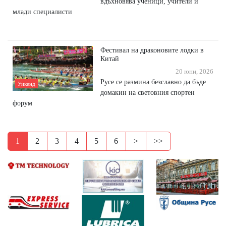
вдъхновява ученици, учители и
млади специалисти
Фестивал на драконовите лодки в
Китай
20 юни, 2026
Русе се размина безславно да бъде
Уикенд
домакин на световния спортен
форум
1
2
3
4
5
6
>
>>