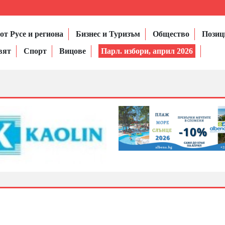
от Русе и региона
Бизнес и Туризъм
Общество
Позиц
вят
Спорт
Вицове
Парл. избори, април 2026