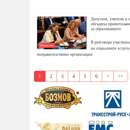
Депутати, учители и 
обсъдиха проектозак
за образованието
В разговора участвах
Общество
на социалните услуги
неправителствени организации
1
2
3
4
5
6
>
>>