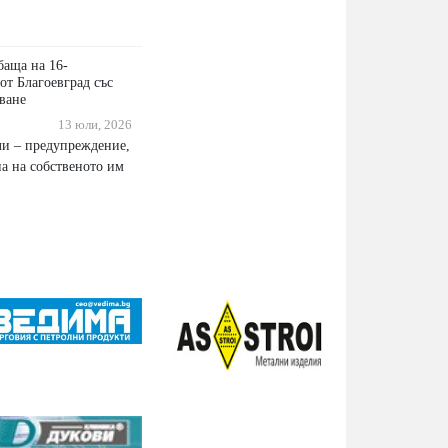
баща на 16-
от Благоевград със
ване
13 юли, 2026
ли – предупреждение,
на на собственото им