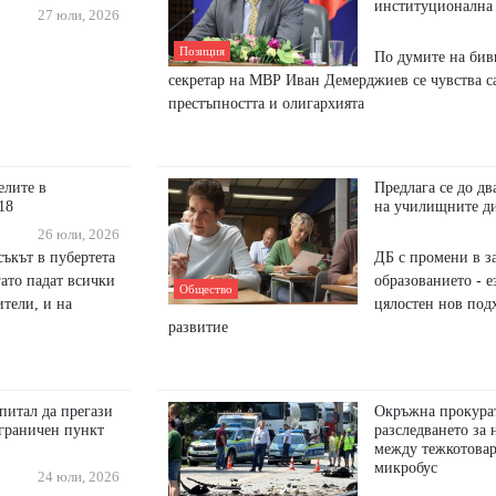
институционална
27 юли, 2026
Позиция
По думите на бив
секретар на МВР Иван Демерджиев се чувства са
престъпността и олигархията
елите в
Предлага се до д
18
на училищните д
26 юли, 2026
съкът в пубертета
ДБ с промени в за
гато падат всички
образованието - е
Общество
ители, и на
цялостен нов подх
развитие
питал да прегази
Окръжна прокурат
 граничен пункт
разследването за
между тежкотовар
микробус
24 юли, 2026