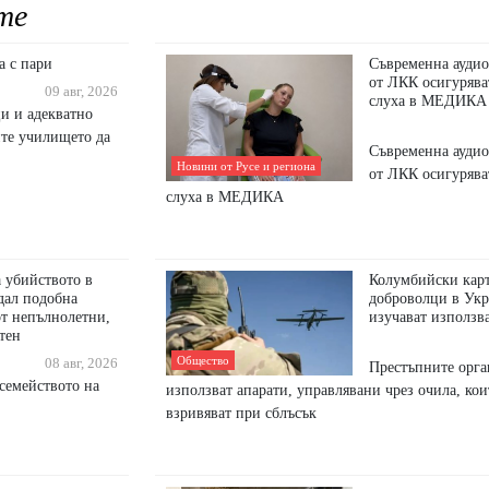
те
а с пари
Съвременна аудио
от ЛКК осигурява
09 авг, 2026
слуха в МЕДИКА
ци и адекватно
йте училището да
Съвременна аудио
Новини от Русе и региона
от ЛКК осигурява
слуха в МЕДИКА
 убийството в
Колумбийски кар
дал подобна
доброволци в Укр
от непълнолетни,
изучават използв
нтен
Общество
08 авг, 2026
Престъпните орга
 семейството на
използват апарати, управлявани чрез очила, кои
взривяват при сблъсък