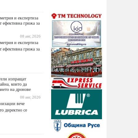
метрия и експертиза
т ефективна грижа за
08 авг, 2026
метрия и експертиза
т ефективна грижа за
тели изпращат
айна, които да
ането на дронове
08 авг, 2026
низации вече
то директно се