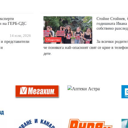
експерти
Стойне Стойнев, 
он на ГЕРБ-СДС
годишната Ивана 
собствено разслед
14 юли, 2026
Общество
а и представители
За всички родите
 и
че понякога най-опасният свят се крие в телефо
дете.