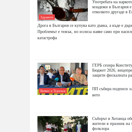
Употребата на наркот
младежи в България е
отколкото другаде в 
Здравето
Дрога в България се купува като дъвка, а къде е дър
Проблемът е тежък, но излиза наяве само при насил
катастрофа
ГЕРБ сезира Констит
Бюджет 2026, вицепр
защити фискалната р
ПП събира подписи за
Бизнес и Туризъм
вето
Съборът в Хотанца о
жители в празник на 
фолклора