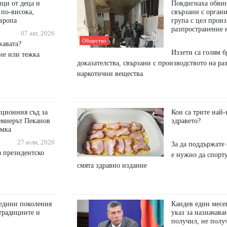
ици от деца и
Повдигнаха обвин
 по-висока,
свързани с орган
Европа
група с цел произ
разпространение 
07 авг, 2026
Общество
жавата?
Иззети са голям 
ие или тежка
доказателства, свързани с производството на р
наркотични вещества.
уционния съд за
Кои са трите най-
емиерът Пеканов
здравето?
амка
27 юли, 2026
За да поддържате 
 президентско
е нужно да спорту
смята здравно издание
бедини поколения
Кандев един месе
традициите и
указ за назначаван
получил, не полу