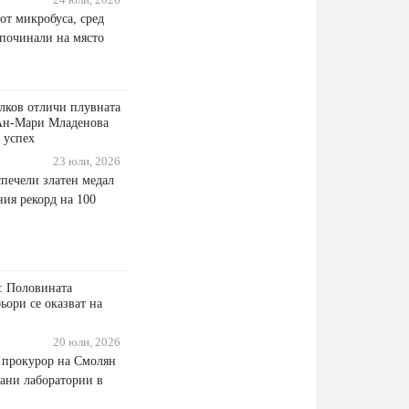
24 юли, 2026
от микробуса, сред
 починали на място
лков отличи плувната
 Ан-Мари Младенова
 успех
23 юли, 2026
спечели златен медал
ния рекорд на 100
 Половината
ьори се оказват на
20 юли, 2026
 прокурор на Смолян
рани лаборатории в