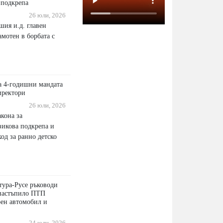
 подкрепа
26 юли, 2026
шия и.д. главен
мотен в борбата с
ва 4-годишни мандата
иректори
26 юли, 2026
кона за
зикова подкрепа и
од за ранно детско
ура-Русе ръководи
 настъпило ПТП
ен автомобил и