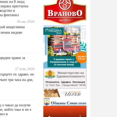
ение на 8 лица,
изирана престъпна
водство и
на фентанил
06 авг, 2026
брой веществени
азлични видове
вредни храни за
27 юли, 2026
сърцето си здраво, не
вате три часа на ден,
ц е чакал да получи
е, който така и не е
чил и