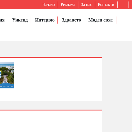
Начало
Реклама
За нас
Контакти
ия
Уикенд
Интервю
Здравето
Моден свят