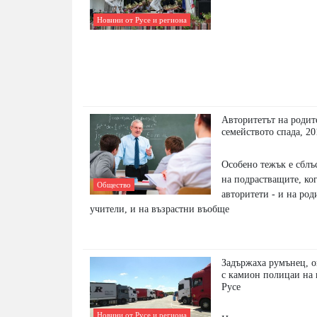
Новини от Русе и региона
Авторитетът на родит
семейството спада, 20
Особено тежък е сблъ
на подрастващите, ко
Общество
авторитети - и на род
учители, и на възрастни въобще
Задържаха румънец, о
с камион полицаи на
Русе
Новини от Русе и региона