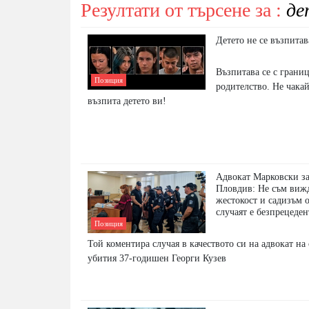
Резултати от търсене за :
де
Детето не се възпитав
Възпитава се с грани
Позиция
родителство. Не чака
възпита детето ви!
Адвокат Марковски за
Пловдив: Не съм виж
жестокост и садизъм 
случаят е безпрецеде
Позиция
Той коментира случая в качеството си на адвокат на
убития 37-годишен Георги Кузев