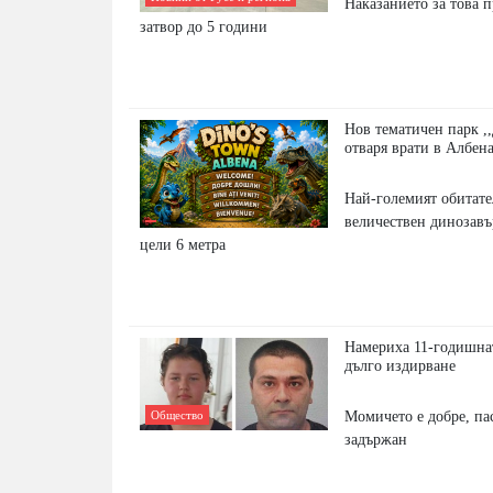
Наказанието за това 
затвор до 5 години
Нов тематичен парк ,
отваря врати в Албен
Най-големият обитате
величествен динозавъ
цели 6 метра
Намериха 11-годишна
дълго издирване
Момичето е добре, па
Общество
задържан