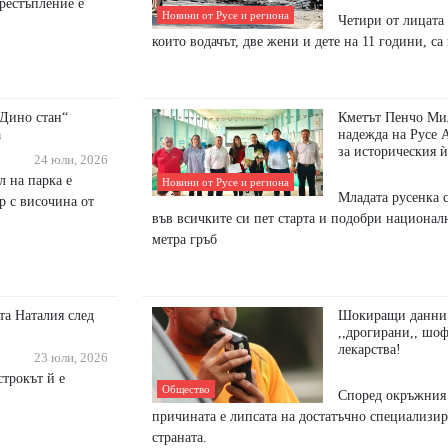
престъпление е
Новини от Русе и региона
Четири от лицата 
които водачът, две жени и дете на 11 години, са
,Дино стан“
Кметът Пенчо Ми
а
надежда на Русе
за историческия ѝ
24 юли, 2026
л на парка е
Новини от Русе и региона
Младата русенка 
р с височина от
във всичките си пет старта и подобри национал
метра гръб
та Наталия след
Шокиращи данни:
,,дрогирани,, шоф
лекарства!
23 юли, 2026
строкът й е
Общество
Според окръжния
причината е липсата на достатъчно специализи
страната.