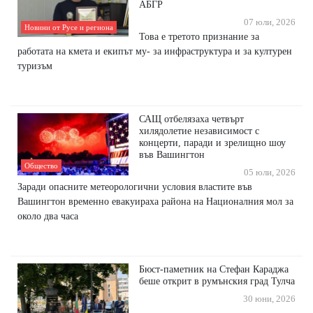
АБГР
07 юли, 2026
Новини от Русе и региона
Това е третото признание за
работата на кмета и екипът му- за инфраструктура и за културен
туризъм
САЩ отбелязаха четвърт
хилядолетие независимост с
концерти, паради и зрелищно шоу
във Вашингтон
Общество
05 юли, 2026
Заради опасните метеорологични условия властите във
Вашингтон временно евакуираха района на Националния мол за
около два часа
Бюст-паметник на Стефан Караджа
беше открит в румънския град Тулча
30 юни, 2026