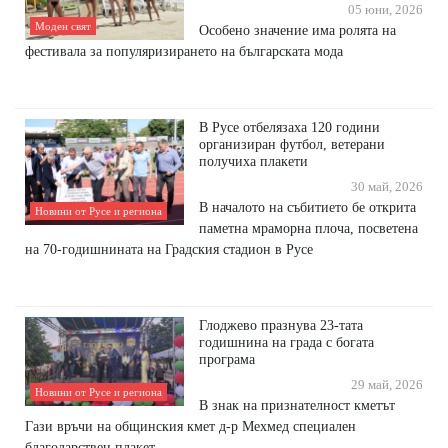
05 юни, 2026
Моден свят
Особено значение има ролята на
фестивала за популяризирането на българската мода
В Русе отбелязаха 120 години
организиран футбол, ветерани
получиха плакети
30 май, 2026
В началото на събитието бе открита
Новини от Русе и региона
паметна мраморна плоча, посветена
на 70-годишнината на Градския стадион в Русе
Глоджево празнува 23-тата
годишнина на града с богата
програма
29 май, 2026
Новини от Русе и региона
В знак на признателност кметът
Гази връчи на общинския кмет д-р Мехмед специален
благодарствен плакет