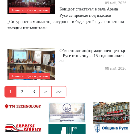
09 май, 2026
Концерт спектакъл в зала Арена
Новини от Русе и региона
Русе се проведе под надслов
„Сигурност в миналото, сигурност в бъдещето“ с участнието на
звездни изпълнители
Областният информационен център
в Русе отпразнува 15-годишнината
си
08 май, 2026
Новини от Русе и региона
1
2
3
>
>>