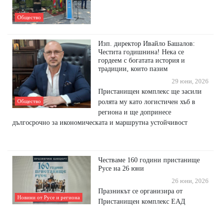
Общество
Изп. директор Ивайло Башалов:
Честита годишнина! Нека се
гордеем с богатата история и
традиции, които пазим
29 юни, 2026
Пристанищен комплекс ще засили
ролята му като логистичен хъб в
Общество
региона и ще допринесе
дългосрочно за икономическата и маршрутна устойчивост
Честваме 160 години пристанище
Русе на 26 юни
26 юни, 2026
Празникът се организира от
Новини от Русе и региона
Пристанищен комплекс ЕАД