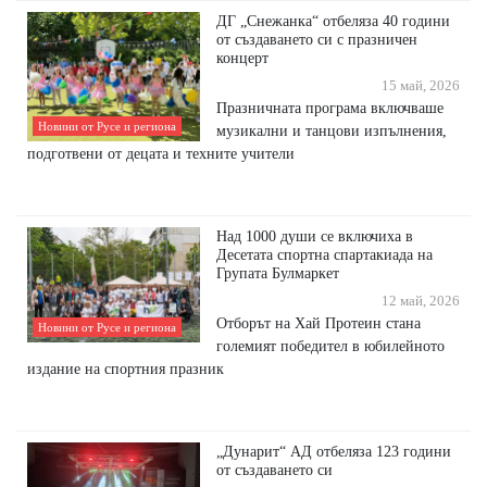
ДГ „Снежанка“ отбеляза 40 години
от създаването си с празничен
концерт
15 май, 2026
Празничната програма включваше
Новини от Русе и региона
музикални и танцови изпълнения,
подготвени от децата и техните учители
Над 1000 души се включиха в
Десетата спортна спартакиада на
Групата Булмаркет
12 май, 2026
Отборът на Хай Протеин стана
Новини от Русе и региона
големият победител в юбилейното
издание на спортния празник
„Дунарит“ АД отбеляза 123 години
от създаването си