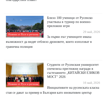
Близо 100 ученици от Русенско
участваха в турнир по военно-
приложни игри
29 май, 2026
Новини от Русе и региона
За първи път учениците имаха
възможност да видят отблизо дроновете, които използват в
гранична полиция
Студенти от Русенския университет
спечелиха престижни награди в
състезанието „КИТАЙСКИ ЕЗИКОВ
МОСТ“ 2026
16 май, 2026
Новини от Русе и региона
Инициативите на русенската класна
стая се дават за пример в България като иновативен център