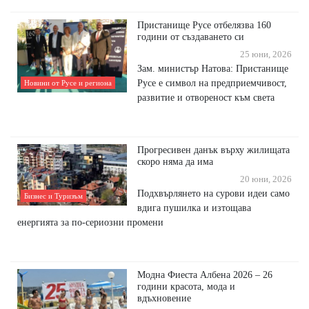
Пристанище Русе отбелязва 160
години от създаването си
25 юни, 2026
Зам. министър Натова: Пристанище
Русе е символ на предприемчивост,
Новини от Русе и региона
развитие и отвореност към света
Прогресивен данък върху жилищата
скоро няма да има
20 юни, 2026
Подхвърлянето на сурови идеи само
Бизнес и Туризъм
вдига пушилка и изтощава
енергията за по-сериозни промени
Модна Фиеста Албена 2026 – 26
години красота, мода и
вдъхновение