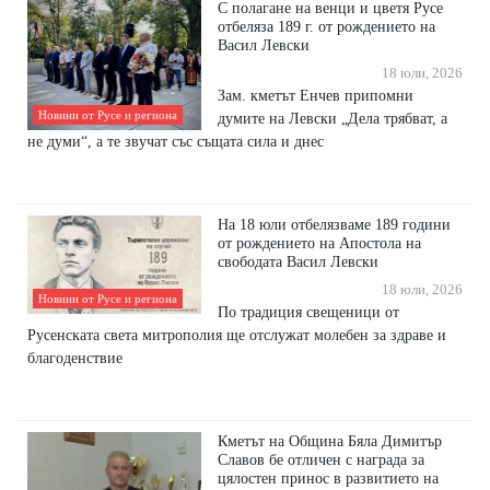
С полагане на венци и цветя Русе
отбеляза 189 г. от рождението на
Васил Левски
18 юли, 2026
Зам. кметът Енчев припомни
Новини от Русе и региона
думите на Левски „Дела трябват, а
не думи“, а те звучат със същата сила и днес
На 18 юли отбелязваме 189 години
от рождението на Апостола на
свободата Васил Левски
18 юли, 2026
Новини от Русе и региона
По традиция свещеници от
Русенската света митрополия ще отслужат молебен за здраве и
благоденствие
Кметът на Община Бяла Димитър
Славов бе отличен с награда за
цялостен принос в развитието на