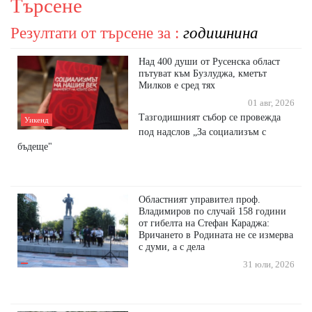
Търсене
Резултати от търсене за :
годишнина
Над 400 души от Русенска област
пътуват към Бузлуджа, кметът
Милков е сред тях
01 авг, 2026
Тазгодишният събор се провежда
Уикенд
под надслов „За социализъм с
бъдеще"
Областният управител проф.
Владимиров по случай 158 години
от гибелта на Стефан Караджа:
Вричането в Родината не се измерва
с думи, а с дела
31 юли, 2026