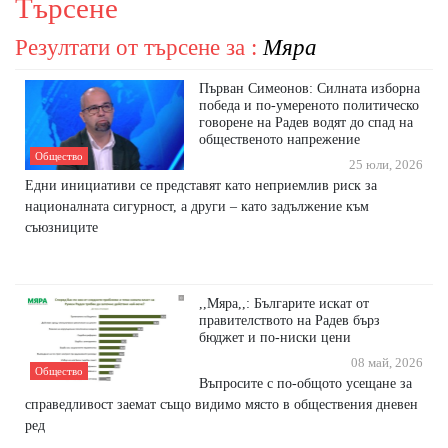
Търсене
Резултати от търсене за :
Мяра
Първан Симеонов: Силната изборна
победа и по-умереното политическо
говорене на Радев водят до спад на
общественото напрежение
Общество
25 юли, 2026
Едни инициативи се представят като неприемлив риск за
националната сигурност, а други – като задължение към
съюзниците
,,Мяра,,: Българите искат от
правителството на Радев бърз
бюджет и по-ниски цени
08 май, 2026
Общество
Въпросите с по-общото усещане за
справедливост заемат също видимо място в обществения дневен
ред