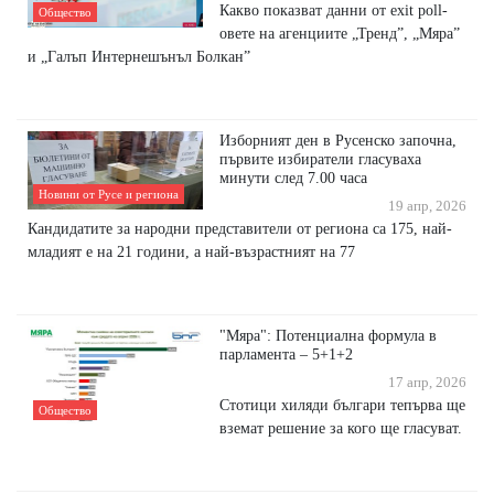
Какво показват данни от exit poll-
Общество
овете на агенциите „Тренд”, „Мяра”
и „Галъп Интернешънъл Болкан”
Изборният ден в Русенско започна,
първите избиратели гласуваха
минути след 7.00 часа
Новини от Русе и региона
19 апр, 2026
Кандидатите за народни представители от региона са 175, най-
младият е на 21 години, а най-възрастният на 77
"Мяра": Потенциална формула в
парламента – 5+1+2
17 апр, 2026
Стотици хиляди българи тепърва ще
Общество
вземат решение за кого ще гласуват.