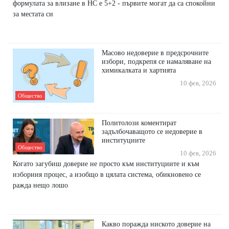
формулата за влизане в НС е 5+2 - първите могат да са спокойни
за местата си
Масово недоверие в предсрочните
избори, подкрепя се намаляване на
химикалката и хартията
10 фев, 2026
Общество
Политолози коментират
задълбочаващото се недоверие в
институциите
Общество
10 фев, 2026
Когато загубиш доверие не просто към институциите и към
изборния процес, а изобщо в цялата система, обикновено се
ражда нещо лошо
Какво поражда ниското доверие на