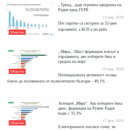
,,Тренд,, даде огромна преднина на
Радев пред ГЕРБ
23 мар, 2026
Пет партии са сигурни за 52-рия
парламент, а БСП е на ръба
Общество
,,Мяра,,: Шест формации влизат в
парламента, ако изборите бяха в
средата на март
20 мар, 2026
Общество
Потенциалната активност остава
близо до половината от пълнолетните българи - 49,1%
Агенция „Мяра“: Ако изборите бяха
днес, формация на Румен Радев
води с 33,3%
17 фев, 2026
Общество
Електоралните нагласи сочат, че