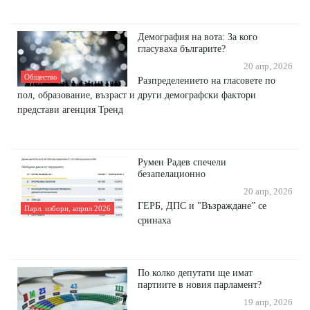
Демография на вота: За кого
гласуваха българите?
20 апр, 2026
Общество
Разпределението на гласовете по
пол, образование, възраст и други демографски фактори
представи агенция Тренд
Румен Радев спечели
безапелационно
20 апр, 2026
ГЕРБ, ДПС и "Възраждане” се
Парл. избори, април 2026
сринаха
По колко депутати ще имат
партиите в новия парламент?
19 апр, 2026