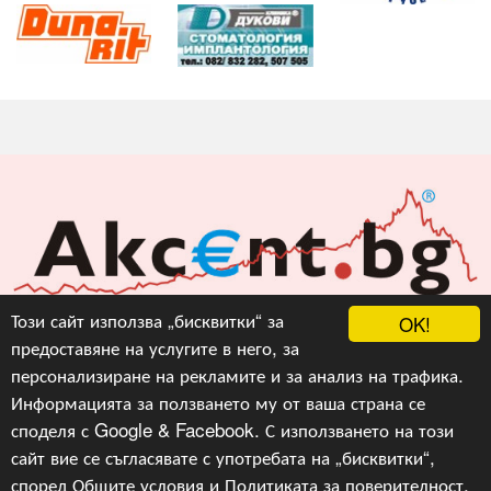
Акцент БГ ЕООД
Този сайт използва „бисквитки“ за
OK!
предоставяне на услугите в него, за
info@akcent.bg
персонализиране на рекламите и за анализ на трафика.
Facebook
Информацията за ползването му от ваша страна се
споделя с Google & Facebook. С използването на този
сайт вие се съгласявате с употребата на „бисквитки“,
Copyright © 2010, 2016, 2018-2022, 2023, v.3.0,
Акцент
БГ ЕООД
, Уеб Дизайн и програмиране :
Гейт.БГ
според
Общите условия
и
Политиката за поверителност
.