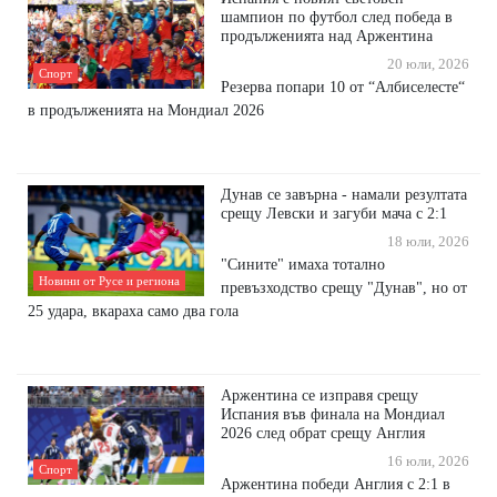
шампион по футбол след победа в
продълженията над Аржентина
20 юли, 2026
Спорт
Резерва попари 10 от “Албиселесте“
в продълженията на Мондиал 2026
Дунав се завърна - намали резултата
срещу Левски и загуби мача с 2:1
18 юли, 2026
"Сините" имаха тотално
Новини от Русе и региона
превъзходство срещу "Дунав", но от
25 удара, вкараха само два гола
Аржентина се изправя срещу
Испания във финала на Мондиал
2026 след обрат срещу Англия
16 юли, 2026
Спорт
Аржентина победи Англия с 2:1 в