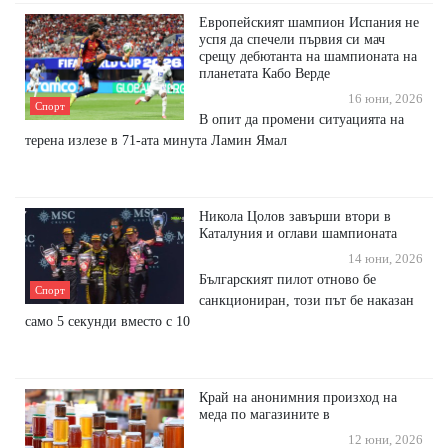
Европейският шампион Испания не
успя да спечели първия си мач
срещу дебютанта на шампионата на
планетата Кабо Верде
16 юни, 2026
Спорт
В опит да промени ситуацията на
терена излезе в 71-ата минута Ламин Ямал
Никола Цолов завърши втори в
Каталуния и оглави шампионата
14 юни, 2026
Българският пилот отново бе
Спорт
санкциониран, този път бе наказан
само 5 секунди вместо с 10
Край на анонимния произход на
меда по магазините в
12 юни, 2026