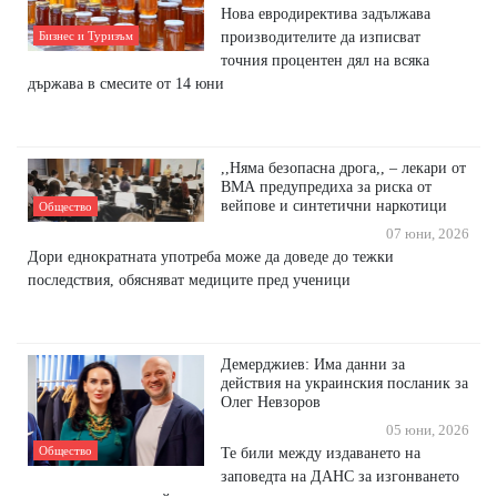
Нова евродиректива задължава
производителите да изписват
Бизнес и Туризъм
точния процентен дял на всяка
държава в смесите от 14 юни
,,Няма безопасна дрога,, – лекари от
ВМА предупредиха за риска от
вейпове и синтетични наркотици
Общество
07 юни, 2026
Дори еднократната употреба може да доведе до тежки
последствия, обясняват медиците пред ученици
Демерджиев: Има данни за
действия на украинския посланик за
Олег Невзоров
05 юни, 2026
Общество
Те били между издаването на
заповедта на ДАНС за изгонването