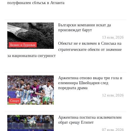
полуфинален сблъсък в Атланта
Български компании искат да
произвеждат барут
13 юли, 2026
Обектът не е включен в Списъка на
Бизнес и Туризъм
стратегическите обекти от значение
за националната сигурност
Аржентина отново вкара три гола и
елиминира Швейцария след
поредната драма
12 юли, 2026
Спорт
Аржентина постигна изключителен
обрат срещу Египет
07 юли, 2026