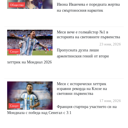
Ивона Иванчева е поредната жертва
Общество
на смъртоносния наркотик
Меси вече е голмайстор №1 в
историята на световните първенства
23 юни, 2026
Пропусната дузпа лиши
Спорт
аржентинския гений от втори
хеттрик на Мондиал 2026
Меси с исторически хеттрик
изравни рекорда на Клозе на
световни първенства
17 юни, 2026
Спорт
Франция стартира участието си на
Мондиала с победа над Сенегал с 3:1