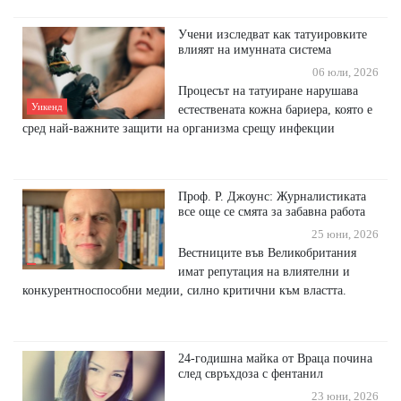
Учени изследват как татуировките
влияят на имунната система
06 юли, 2026
Процесът на татуиране нарушава
Уикенд
естествената кожна бариера, която е
сред най-важните защити на организма срещу инфекции
Проф. Р. Джоунс: Журналистиката
все още се смята за забавна работа
25 юни, 2026
Вестниците във Великобритания
имат репутация на влиятелни и
конкурентноспособни медии, силно критични към властта.
24-годишна майка от Враца почина
след свръхдоза с фентанил
23 юни, 2026