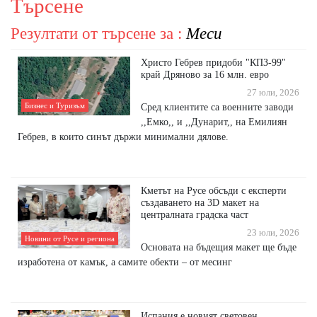
Търсене
Резултати от търсене за :
Меси
Христо Гебрев придоби "КПЗ-99"
край Дряново за 16 млн. евро
27 юли, 2026
Бизнес и Туризъм
Сред клиентите са военните заводи
,,Емко,, и ,,Дунарит,, на Емилиян
Гебрев, в които синът държи минимални дялове.
Кметът на Русе обсъди с експерти
създаването на 3D макет на
централната градска част
23 юли, 2026
Новини от Русе и региона
Основата на бъдещия макет ще бъде
изработена от камък, а самите обекти – от месинг
Испания е новият световен