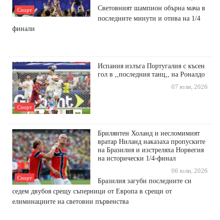
Световният шампион обърна мача в
Спорт
последните минути и отива на 1/4
финали
Испания излъга Португалия с късен
гол в ,,последния танц,, на Роналдо
07 юли, 2026
Спорт
Брилянтен Холанд и несломимият
вратар Ниланд наказаха пропуските
на Бразилия и изстреляха Норвегия
на исторически 1/4-финал
06 юли, 2026
Спорт
Бразилия загуби последните си
седем двубоя срещу съперници от Европа в срещи от
елиминациите на световни първенства