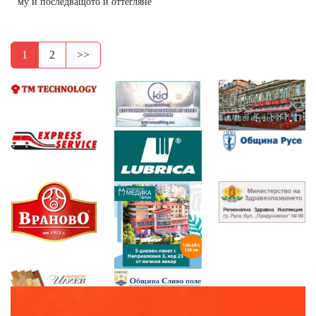
му и последващото й оттегляне
1
2
>>