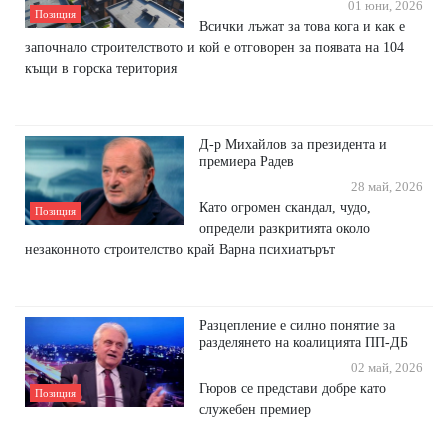
01 юни, 2026
Позиция
Всички лъжат за това кога и как е
започнало строителството и кой е отговорен за появата на 104
къщи в горска територия
Д-р Михайлов за президента и
премиера Радев
28 май, 2026
Като огромен скандал, чудо,
Позиция
определи разкритията около
незаконното строителство край Варна психиатърът
Разцепление е силно понятие за
разделянето на коалицията ПП-ДБ
02 май, 2026
Гюров се представи добре като
Позиция
служебен премиер