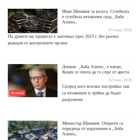
Иван Шишков за казуса: Сглобката
е сглобила незаконен град ,,Баба
Алино,,
05 юни, 2026
По думите му процесът е започнал през 2023 г. без реална
реакция от контролните органи
Денков: ,,Баба Алино,, е капан,
Коцев се опита да го спре от ареста
02 юни, 2026
Според него всички постройки там
са незаконни и трябва да бъдат
Позиция
разрушени
Министър Шишков: Открити са
поредица от нарушения в ,,Баба
Алино,,