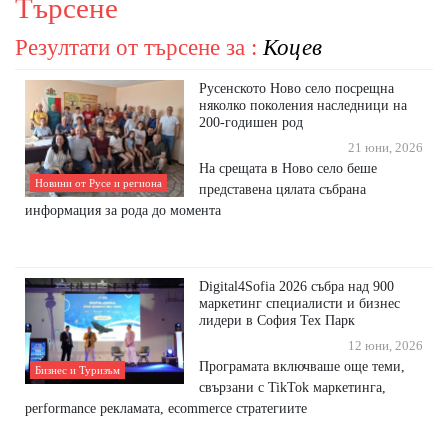
Търсене
Резултати от търсене за :
Коцев
Русенското Ново село посрещна
няколко поколения наследници на
200-годишен род
21 юни, 2026
На срещата в Ново село беше
Новини от Русе и региона
представена цялата събрана
информация за рода до момента
Digital4Sofia 2026 събра над 900
маркетинг специалисти и бизнес
лидери в София Тех Парк
12 юни, 2026
Програмата включваше още теми,
Бизнес и Туризъм
свързани с TikTok маркетинга,
performance рекламата, ecommerce стратегиите