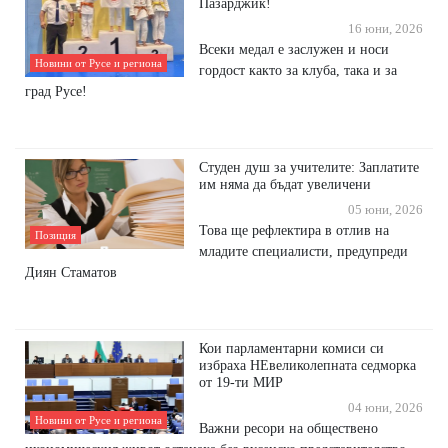
Пазарджик!
16 юни, 2026
Всеки медал е заслужен и носи
Новини от Русе и региона
гордост както за клуба, така и за
град Русе!
Студен душ за учителите: Заплатите
им няма да бъдат увеличени
05 юни, 2026
Това ще рефлектира в отлив на
Позиция
младите специалисти, предупреди
Диян Стаматов
Кои парламентарни комиси си
избраха НЕвеликолепната седморка
от 19-ти МИР
04 юни, 2026
Новини от Русе и региона
Важни ресори на обществено