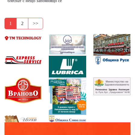
блеснат с нещо запомнящо се
1
2
>>