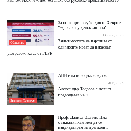
икономическия живот останаха без русенско представителство
За опозицията субсидия от 3 евро е
"удар срещу демокрацията"
03 юни, 2026
Зависимостите на партиите от
Общество
олигарсите могат да нараснат,
разтревожиха се от ГЕРБ
АПИ има ново ръководство
30 май, 2026
Александър Тодоров е новият
председател на УС
Бизнес и Туризъм
Проф. Даниел Вълчев: Има
очаквания към мен да се
кандидатирам за президент,