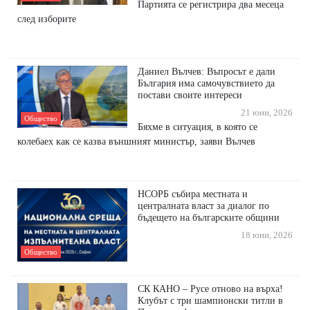
Партията се регистрира два месеца
след изборите
Даниел Вълчев: Въпросът е дали
България има самочувствието да
постави своите интереси
21 юни, 2026
Общество
Бяхме в ситуация, в която се
колебаех как се казва външният министър, заяви Вълчев
НСОРБ събира местната и
централната власт за диалог по
бъдещето на българските общини
18 юни, 2026
Общество
СК КАНО – Русе отново на върха!
Клубът с три шампионски титли в