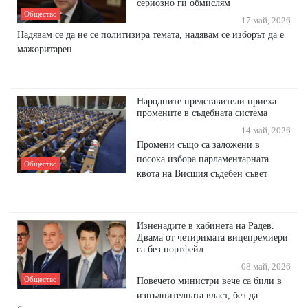
сериозно ги обмислям
Общество
17 май, 2026
Надявам се да не се политизира темата, надявам се изборът да е
мажоритарен
Народните представители приеха
промените в съдебната система
14 май, 2026
Промени също са заложени в
посока избора парламентарната
Общество
квота на Висшия съдебен съвет
Изненадите в кабинета на Радев.
Двама от четиримата вицепремиери
са без портфейл
08 май, 2026
Общество
Повечето министри вече са били в
изпълнителната власт, без да