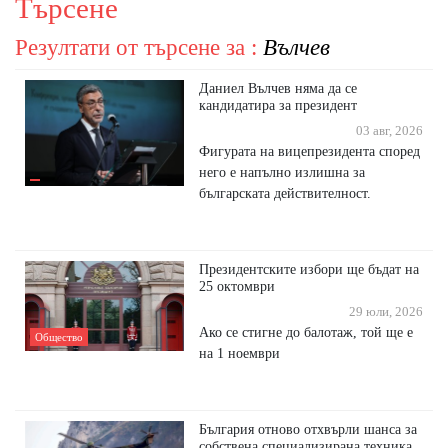
Търсене
Резултати от търсене за :
Вълчев
Даниел Вълчев няма да се
кандидатира за президент
03 авг, 2026
Фигурата на вицепрезидента според
него е напълно излишна за
българската действителност.
Президентските избори ще бъдат на
25 октомври
29 юли, 2026
Ако се стигне до балотаж, той ще е
Общество
на 1 ноември
България отново отхвърли шанса за
собствена специализирана техника