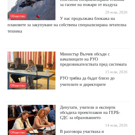
за гасене на пожари от въздуха
29 юли, 2026
Общество
У нас продължава блокажа на
плановете за закупуване на собствена специализирана летателна
техника
Министър Вълчев обсъди с
началниците на РУО
предизвикателствата пред системата
15 юли, 2026
РУО трябва да бъдат близо до
учителите и директорите
Общество
Депутати, учители и експерти
обсъдиха проектозакон на ГЕРБ-
СДС за образованието
14 юли, 2026
В разговора участваха и
Общество