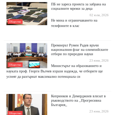
ПБ не хареса проекта за забрана на
социалните мрежи за деца
02 юли, 2026
Не мина и ограничаването на
Общество
телефоните в клас
Премиерът Румен Радев връчи
националния флаг на олимпийските
отбори по природни науки
23 юни, 2026
Общество
Министърът на образованието и
науката проф. Георги Вълчев изрази надежда, че отборите ще
успеят да разгърнат максимално потенциала си
Копринков и Демерджиев влизат в
ръководството на ,,Прогресивна
България,,
23 юни, 2026
Общество