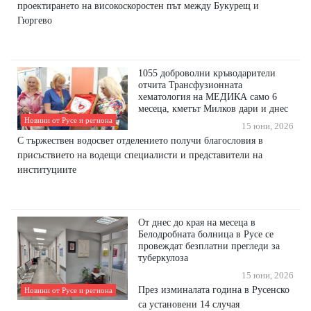
проектирането на високоскоростен път между Букурещ и
Гюргево
1055 доброволни кръводарители
отчита Трансфузионната
хематология на МЕДИКА само 6
месеца, кметът Милков дари и днес
Новини от Русе и региона
15 юни, 2026
С тържествен водосвет отделението получи благословия в
присъствието на водещи специалисти и представители на
институциите
От днес до края на месеца в
Белодробната болница в Русе се
провеждат безплатни прегледи за
туберкулоза
15 юни, 2026
През изминалата година в Русенско
Новини от Русе и региона
са установени 14 случая