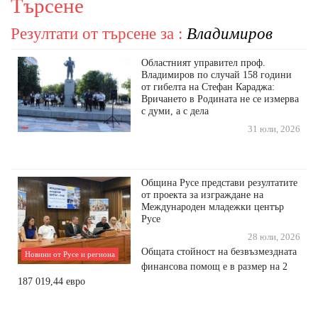
Търсене
Резултати от търсене за :
Владимиров
Областният управител проф.
Владимиров по случай 158 години
от гибелта на Стефан Караджа:
Вричането в Родината не се измерва
с думи, а с дела
31 юли, 2026
Община Русе представи резултатите
от проекта за изграждане на
Международен младежки център
Русе
28 юли, 2026
Общата стойност на безвъзмездната
Новини от Русе и региона
финансова помощ е в размер на 2
187 019,44 евро