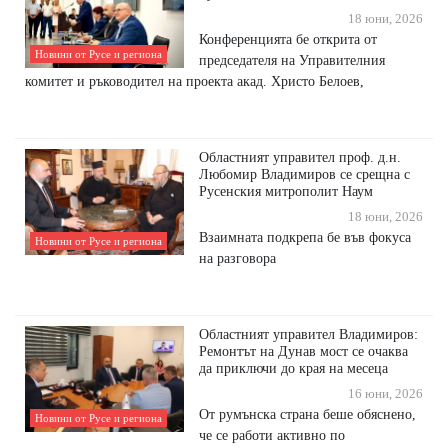
18 юни, 2026
Конференцията бе открита от
Новини от Русе и региона
председателя на Управителния
комитет и ръководител на проекта акад. Христо Белоев,
Областният управител проф. д.н.
Любомир Владимиров се срещна с
Русенския митрополит Наум
18 юни, 2026
Взаимната подкрепа бе във фокуса
Новини от Русе и региона
на разговора
Областният управител Владимиров:
Ремонтът на Дунав мост се очаква
да приключи до края на месеца
16 юни, 2026
От румънска страна беше обяснено,
Новини от Русе и региона
че се работи активно по