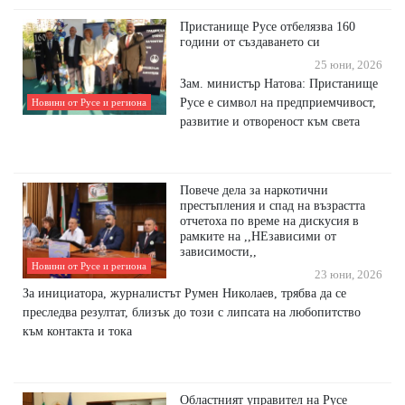
Пристанище Русе отбелязва 160
години от създаването си
25 юни, 2026
Зам. министър Натова: Пристанище
Русе е символ на предприемчивост,
Новини от Русе и региона
развитие и отвореност към света
Повече дела за наркотични
престъпления и спад на възрастта
отчетоха по време на дискусия в
рамките на ,,НЕзависими от
зависимости,,
Новини от Русе и региона
23 юни, 2026
За инициатора, журналистът Румен Николаев, трябва да се
преследва резултат, близък до този с липсата на любопитство
към контакта и тока
Областният управител на Русе