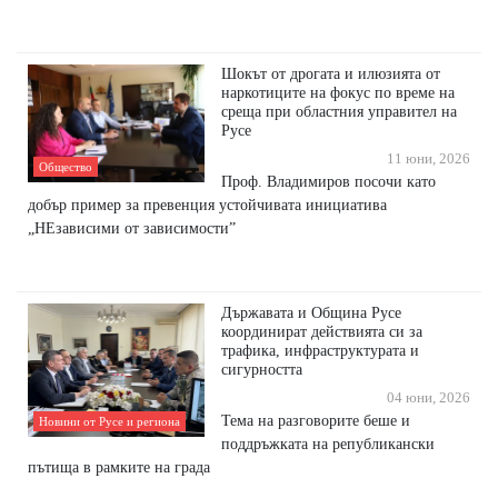
Шокът от дрогата и илюзията от
наркотиците на фокус по време на
среща при областния управител на
Русе
11 юни, 2026
Общество
Проф. Владимиров посочи като
добър пример за превенция устойчивата инициатива
„НЕзависими от зависимости”
Държавата и Община Русе
координират действията си за
трафика, инфраструктурата и
сигурността
04 юни, 2026
Тема на разговорите беше и
Новини от Русе и региона
поддръжката на републикански
пътища в рамките на града