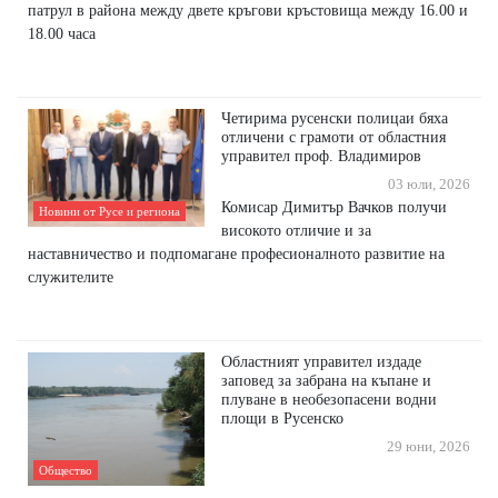
патрул в района между двете кръгови кръстовища между 16.00 и
18.00 часа
Четирима русенски полицаи бяха
отличени с грамоти от областния
управител проф. Владимиров
03 юли, 2026
Комисар Димитър Вачков получи
Новини от Русе и региона
високото отличие и за
наставничество и подпомагане професионалното развитие на
служителите
Областният управител издаде
заповед за забрана на къпане и
плуване в необезопасени водни
площи в Русенско
29 юни, 2026
Общество