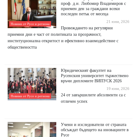
проф. д.н. Любомир Владимиров с
приемен ден за граждани всеки
последен петък от месеца
21 юни, 2026
Новини от Русе и региона
Провеждането на регулярни
приемни дни е част от политиката за прозрачност,
институционална откритост и ефективно взаимодействие с
обществеността
Юридическият факултет на
Русенския университет тържествено
връчи дипломите ВИПУСК 2026
19 юни, 2026
24 от завършилите абсолвенти са с
Новини от Русе и региона
отличен успех
Учени и изследователи от страната
обсъждат бъдещето на иновациите в
Русе