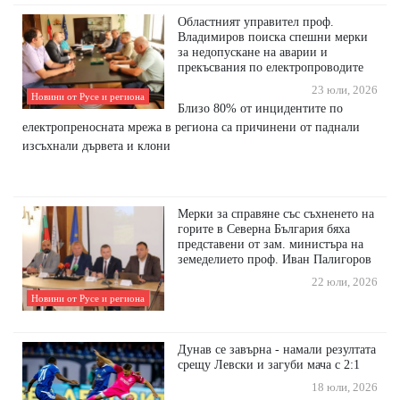
Областният управител проф.
Владимиров поиска спешни мерки
за недопускане на аварии и
прекъсвания по електропроводите
23 юли, 2026
Новини от Русе и региона
Близо 80% от инцидентите по
електропреносната мрежа в региона са причинени от паднали
изсъхнали дървета и клони
Мерки за справяне със съхненето на
горите в Северна България бяха
представени от зам. министъра на
земеделието проф. Иван Палигоров
22 юли, 2026
Новини от Русе и региона
Дунав се завърна - намали резултата
срещу Левски и загуби мача с 2:1
18 юли, 2026