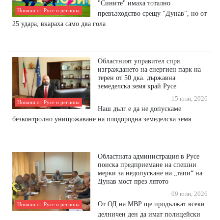
"Сините" имаха тотално
Новини от Русе и региона
превъзходство срещу "Дунав", но от
25 удара, вкараха само два гола
Областният управител спря
изграждането на енергиен парк на
терен от 50 дка. държавна
земеделска земя край Русе
15 юли, 2026
Новини от Русе и региона
Наш дълг е да не допускаме
безконтролно унищожаване на плодородна земеделска земя
Областната администрация в Русе
поиска предприемане на спешни
мерки за недопускане на „тапи“ на
Дунав мост през лятото
09 юли, 2026
От ОД на МВР ще продължат всеки
Новини от Русе и региона
делничен ден да имат полицейски