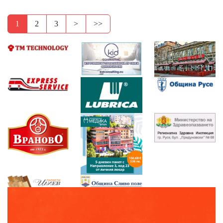
1
2
3
>
>>