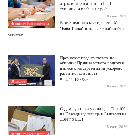
държавните изпити по БЕЛ
училищата в област Русе?
19 юни, 2026
Размествания в класирането, МГ
Новини от Русе и региона
"Баба Тонка" отново е с най-добър
резултат
Премиерът пред кметовете на
общини: Правителството подготвя
национална стратегия за ускорено
развитие на пътната
инфраструктура
Общество
18 юни, 2026
Седем русенски училища в Топ 100
на Класация училища в България на
ДЗИ по БЕЛ
15 юни, 2026
Новини от Русе и региона