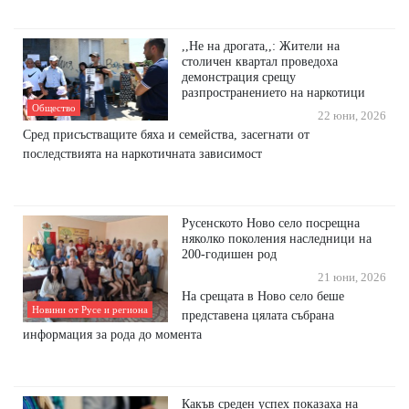
,,Не на дрогата,,: Жители на
столичен квартал проведоха
демонстрация срещу
разпространението на наркотици
Общество
22 юни, 2026
Сред присъстващите бяха и семейства, засегнати от
последствията на наркотичната зависимост
Русенското Ново село посрещна
няколко поколения наследници на
200-годишен род
21 юни, 2026
На срещата в Ново село беше
Новини от Русе и региона
представена цялата събрана
информация за рода до момента
Какъв среден успех показаха на