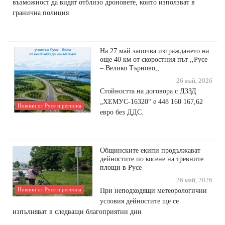
възможност да видят отблизо дроновете, които използват в
гранична полиция
На 27 май започва изграждането на
още 40 км от скоростния път ,,Русе
– Велико Търново,,
26 май, 2026
Стойността на договора с ДЗЗД
„ХЕМУС-16320“ е 448 160 167,62
Новини от Русе и региона
евро без ДДС.
Общинските екипи продължават
дейностите по косене на тревните
площи в Русе
26 май, 2026
Новини от Русе и региона
При неподходящи метеорологични
условия дейностите ще се
изпълняват в следващи благоприятни дни