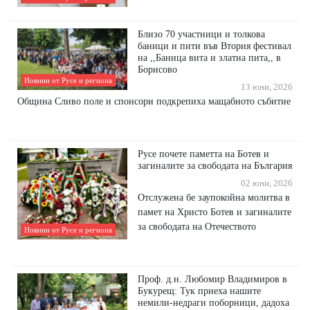
Близо 70 участници и толкова
баници и пити във Втория фестивал
на ,,Баница вита и златна пита,, в
Борисово
Новини от Русе и региона
13 юни, 2026
Община Сливо поле и спонсори подкрепиха мащабното събитие
Русе почете паметта на Ботев и
загиналите за свободата на България
02 юни, 2026
Отслужена бе заупокойна молитва в
памет на Христо Ботев и загиналите
за свободата на Отечеството
Новини от Русе и региона
Проф. д.н. Любомир Владимиров в
Букурещ: Тук приеха нашите
немили-недраги поборници, дадоха