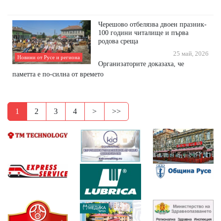
Черешово отбелязва двоен празник-
100 години читалище и първа
родова среща
25 май, 2026
Новини от Русе и региона
Организаторите доказаха, че
паметта е по-силна от времето
1
2
3
4
>
>>