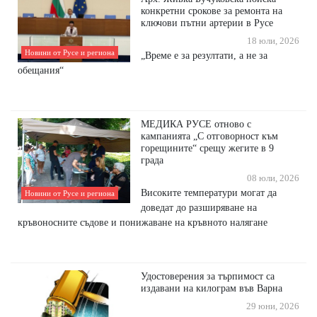
конкретни срокове за ремонта на
ключови пътни артерии в Русе
18 юли, 2026
Новини от Русе и региона
​„Време е за резултати, а не за
обещания“
МЕДИКА РУСЕ отново с
кампанията „С отговорност към
горещините“ срещу жегите в 9
града
08 юли, 2026
Високите температури могат да
Новини от Русе и региона
доведат до разширяване на
кръвоносните съдове и понижаване на кръвното налягане
Удостоверения за търпимост са
издавани на килограм във Варна
29 юни, 2026