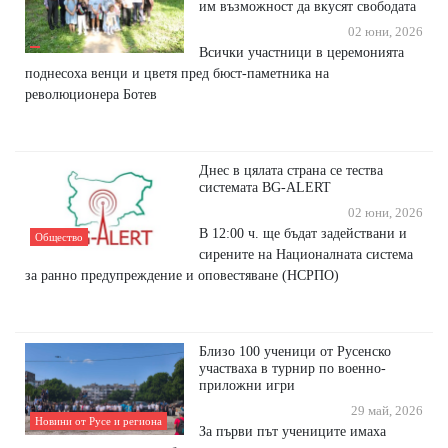
им възможност да вкусят свободата
02 юни, 2026
Всички участници в церемонията
поднесоха венци и цветя пред бюст-паметника на
революционера Ботев
Днес в цялата страна се тества
системата BG-ALERT
02 юни, 2026
В 12:00 ч. ще бъдат задействани и
Общество
сирените на Националната система
за ранно предупреждение и оповестяване (НСРПО)
Близо 100 ученици от Русенско
участваха в турнир по военно-
приложни игри
29 май, 2026
Новини от Русе и региона
За първи път учениците имаха