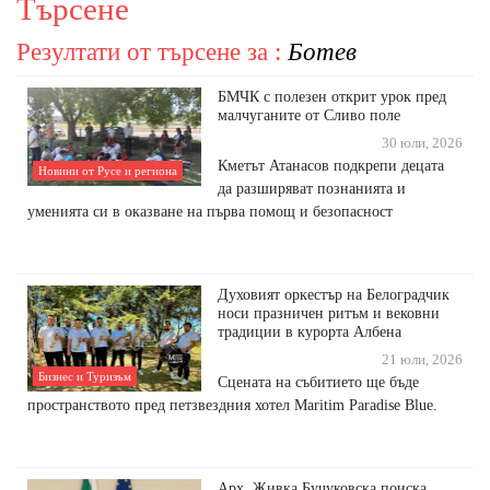
Търсене
Резултати от търсене за :
Ботев
БМЧК с полезен открит урок пред
малчуганите от Сливо поле
30 юли, 2026
Кметът Атанасов подкрепи децата
Новини от Русе и региона
да разширяват познанията и
уменията си в оказване на първа помощ и безопасност
Духовият оркестър на Белоградчик
носи празничен ритъм и вековни
традиции в курорта Албена
21 юли, 2026
Бизнес и Туризъм
Сцената на събитието ще бъде
пространството пред петзвездния хотел Maritim Paradise Blue.
Арх. Живка Бучуковска поиска