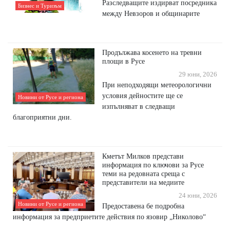
Разследващите издирват посредника
Бизнес и Туризъм
между Невзоров и общинарите
Продължава косенето на тревни
площи в Русе
29 юни, 2026
При неподходящи метеорологични
условия дейностите ще се
Новини от Русе и региона
изпълняват в следващи
благоприятни дни.
Кметът Милков представи
информация по ключови за Русе
теми на редовната среща с
представители на медиите
24 юни, 2026
Новини от Русе и региона
Предоставена бе подробна
информация за предприетите действия по язовир „Николово“