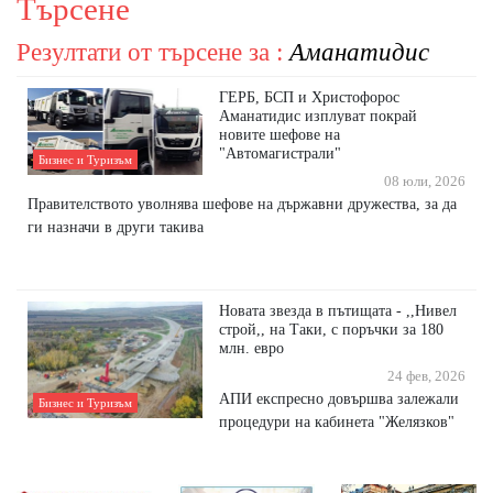
Търсене
Резултати от търсене за :
Аманатидис
ГЕРБ, БСП и Христофорос
Аманатидис изплуват покрай
новите шефове на
"Автомагистрали"
Бизнес и Туризъм
08 юли, 2026
Правителството уволнява шефове на държавни дружества, за да
ги назначи в други такива
Новата звезда в пътищата - ,,Нивел
строй,, на Таки, с поръчки за 180
млн. евро
24 фев, 2026
АПИ експресно довършва залежали
Бизнес и Туризъм
процедури на кабинета "Желязков"