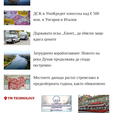
ДСК и УниКредит изнесоха над € 500
млн. в Унгария и Италия
Държавата иска ,,Еконт,, да обясни защо
вдига цените
Затруднено корабоплаване: Нивото на
река Дунав продължава да спада
екстремно
Местните данъци растат стремглаво в
предизборната година, както обикновено