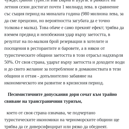
летния сезон достигат почти 1 милиард лева. в сравнение
със същия период на миналата година (980 милиона лева, за
да сме прецизни, но вероятността загубата да е точно
толкова е малка). Това обаче е само прекият ефект; трябва да
вземем предвид и неизбежния удар върху заетостта, в
резултат на по-малкия брой резервации в хотелите и
посещения в ресторантите и баровете, a в някои от
туристическите общини заетостта в този отрасъл надхвърля
50%. От своя страна, ударът върху заетостта и доходите води
и до свито желание за потребление в домакинствата в тези
общини и оттам - допълнително забавяне на
икономическото им развитие в кризисния период.
Песимистичните допускания дори сочат към трайно
свиване на трансграничния туризъм,
което от своя страна означава, че подчертано
туристическите икономики на черноморските общини ще
трябва да се диверсифицират или рязко да обеднеят.