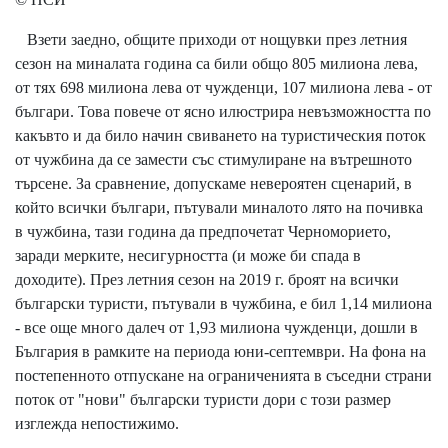
Взети заедно, общите приходи от нощувки през летния
сезон на миналата година са били общо 805 милиона лева,
от тях 698 милиона лева от чужденци, 107 милиона лева - от
българи. Това повече от ясно илюстрира невъзможността по
какъвто и да било начин свиването на туристическия поток
от чужбина да се замести със стимулиране на вътрешното
търсене. За сравнение, допускаме невероятен сценарий, в
който всички българи, пътували миналото лято на почивка
в чужбина, тази година да предпочетат Черноморието,
заради мерките, несигурността (и може би спада в
доходите). През летния сезон на 2019 г. броят на всички
български туристи, пътували в чужбина, е бил 1,14 милиона
- все още много далеч от 1,93 милиона чужденци, дошли в
България в рамките на периода юни-септември. На фона на
постепенното отпускане на ограниченията в съседни страни
поток от "нови" български туристи дори с този размер
изглежда непостижимо.