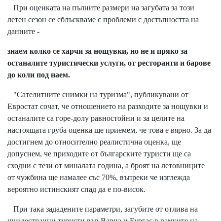
При оценката на пълните размери на загубата за този
летен сезон се сблъскваме с проблеми с достъпността на
данните -
знаем колко се харчи за нощувки, но не и пряко за
останалите туристически услуги, от ресторанти и барове
до коли под наем.
"Сателитните снимки на туризма", публикувани от
Евростат сочат, че отношението на разходите за нощувки и
останалите са горе-долу равностойни и за целите на
настоящата груба оценка ще приемем, че това е вярно. За да
достигнем до относително реалистична оценка, ще
допуснем, че приходите от българските туристи ще са
сходни с тези от миналата година, а броят на летовниците
от чужбина ще намалее със 70%, въпреки че изглежда
вероятно истинският спад да е по-висок.
При така зададените параметри, загубите от отлива на
чуждестранни туристи във Варна и Бургас в рамките на