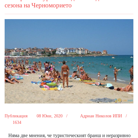
сезона на Черноморието
Публикация
08 Юни, 2020 /
Адриан Николов ИПИ /
1634
Няма две мнения, че туристическият бранш и неразривно