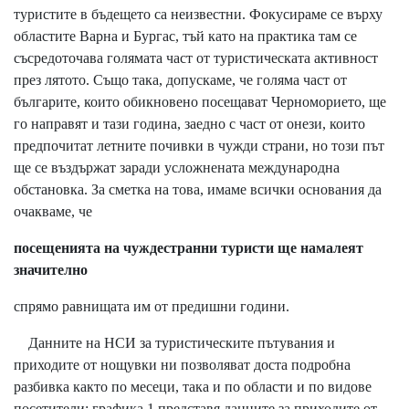
туристите в бъдещето са неизвестни. Фокусираме се върху
областите Варна и Бургас, тъй като на практика там се
съсредоточава голямата част от туристическата активност
през лятото. Също така, допускаме, че голяма част от
българите, които обикновено посещават Черноморието, ще
го направят и тази година, заедно с част от онези, които
предпочитат летните почивки в чужди страни, но този път
ще се въздържат заради усложнената международна
обстановка. За сметка на това, имаме всички основания да
очакваме, че
посещенията на чуждестранни туристи ще намалеят
значително
спрямо равнищата им от предишни години.
Данните на НСИ за туристическите пътувания и
приходите от нощувки ни позволяват доста подробна
разбивка както по месеци, така и по области и по видове
посетители; графика 1 представя данните за приходите от