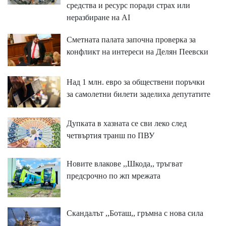
средства и ресурс поради страх или
неразбиране на AI
Сметната палата започна проверка за
конфликт на интереси на Делян Пеевски
Над 1 млн. евро за обществени поръчки
за самолетни билети заделиха депутатите
Дупката в хазната се сви леко след
четвъртия транш по ПВУ
Новите влакове ,,Шкода,, тръгват
предсрочно по жп мрежата
Скандалът ,,Боташ,, гръмна с нова сила