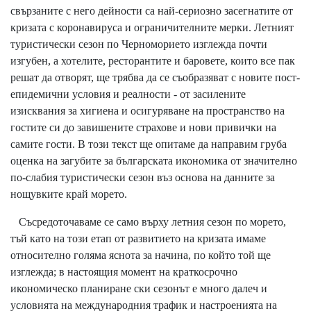
свързаните с него дейности са най-сериозно засегнатите от
кризата с коронавируса и ограничителните мерки. Летният
туристически сезон по Черноморието изглежда почти
изгубен, а хотелите, ресторантите и баровете, които все пак
решат да отворят, ще трябва да се съобразяват с новите пост-
епидемични условия и реалности - от засилените
изисквания за хигиена и осигуряване на пространство на
гостите си до завишените страхове и нови привички на
самите гости. В този текст ще опитаме да направим груба
оценка на загубите за българската икономика от значително
по-слабия туристически сезон въз основа на данните за
нощувките край морето.
Съсредоточаваме се само върху летния сезон по морето,
тъй като на този етап от развитието на кризата имаме
относително голяма яснота за начина, по който той ще
изглежда; в настоящия момент на краткосрочно
икономическо планиране ски сезонът е много далеч и
условията на международния трафик и настроенията на