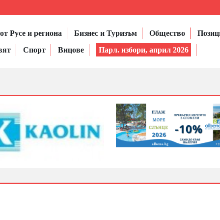
от Русе и региона
Бизнес и Туризъм
Общество
Позиц
вят
Спорт
Вицове
Парл. избори, април 2026