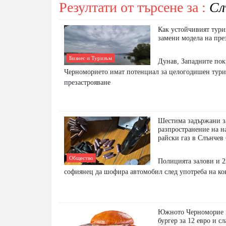
Резултати от търсене за :
Сл
Как устойчивият тур
замени модела на пре
Бизнес и Туризъм
Дунав, Западните по
Черноморието имат потенциал за целогодишен тури
презастрояване
Шестима задържани з
разпространение на н
райски газ в Слънчев 
Общество
Полицията залови и 
софиянец да шофира автомобил след употреба на ко
Южното Черноморие п
бургер за 12 евро и с