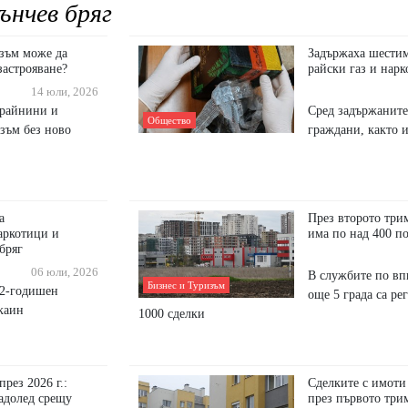
ънчев бряг
изъм може да
Задържаха шестим
застрояване?
райски газ и нар
14 юли, 2026
крайнини и
Сред задържаните
Общество
зъм без ново
граждани, както 
а
През второто три
аркотици и
има по над 400 п
бряг
06 юли, 2026
В службите по вп
Бизнес и Туризъм
22-годишен
още 5 града са ре
каин
1000 сделки
рез 2026 г.:
Сделките с имоти
ладолед срещу
през първото три