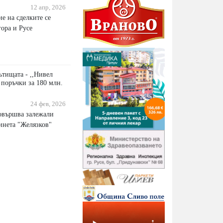
12 апр, 2026
е на сделките се
гора и Русе
ътищата - ,,Нивел
с поръчки за 180 млн.
24 фев, 2026
овършва залежали
инета "Желязков"