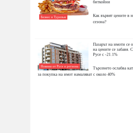
биткойни
Как вървят цените в н
Бизнес и Туризъм
сезона?
Пазарът на имоти се 
на цените се забавя. 
Русе с -21.1%
Новини от Русе и региона
Търсенето ослабва ка
за покупка на имот намаляват с около 40%