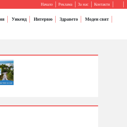
Начало
Реклама
За нас
Контакти
ия
Уикенд
Интервю
Здравето
Моден свят