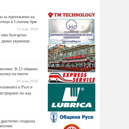
а за притежание на
котици в Слънчев бряг
11 юли, 2026
 има български
и двама украинци
месечие: В 23 общини
окупки на имоти
05 юли, 2026
исванията в Русе и
гистрирани по над
 драстично спаднаха
месечие