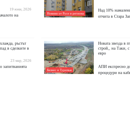
19 юни, 2026
Над 10% намалени
Новини от Русе и региона
ачалото на
отчита в Стара За
охлажда, ръстът
Новата звезда в п
Спад в сделките в
строй,, на Таки, 
евро
23 мар, 2026
то запитванията
АПИ експресно д
Бизнес и Туризъм
процедури на каб