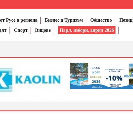
от Русе и региона
Бизнес и Туризъм
Общество
Позиц
вят
Спорт
Вицове
Парл. избори, април 2026