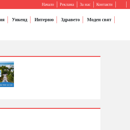
Начало
Реклама
За нас
Контакти
ия
Уикенд
Интервю
Здравето
Моден свят